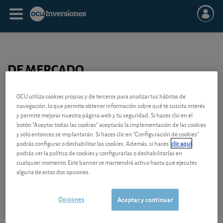
DE MERCADO
Una orden bursátil (de compra o de venta) puede ser
de mercado
.
OCU utiliza cookies propias y de terceros para analizar tus hábitos de
navegación, lo que permite obtener información sobre qué te suscita interés
Esta orden no incluye ningún precio límite de cotización.
y permite mejorar nuestra página web y tu seguridad. Si haces clic en el
botón "Aceptar todas las cookies" aceptarás la implementación de las cookies
Si la cantidad disponible es suficiente, se ejecutará a partir de la
y solo entonces se implantarán. Si haces clic en "Configuración de cookies"
apertura del mercado, al precio de apertura, sea cual sea.
podrás configurar o deshabilitar las cookies. Además, si haces
clic aquí
podrás ver la política de cookies y configurarlas o deshabilitarlas en
Si no, se ejecutará en varias veces, a medida que lleguen las
cualquier momento. Este banner se mantendrá activo hasta que ejecutes
cantidades ofrecidas como contrapartida, y por tanto a precios
alguna de estas dos opciones.
diferentes.
La orden “de mercado” tiene prioridad sobre las órdenes “limitadas” o
Opciones
Aceptar y continuar
“por lo mejor”.