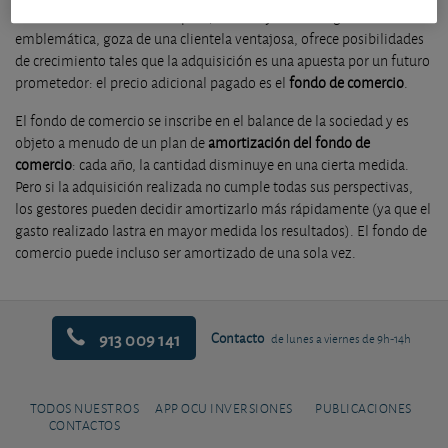
comercializa una marca de peso, constituye una imagen
emblemática, goza de una clientela ventajosa, ofrece posibilidades
de crecimiento tales que la adquisición es una apuesta por un futuro
prometedor: el precio adicional pagado es el
fondo de comercio
.
El fondo de comercio se inscribe en el balance de la sociedad y es
objeto a menudo de un plan de
amortización del fondo de
comercio
: cada año, la cantidad disminuye en una cierta medida.
Pero si la adquisición realizada no cumple todas sus perspectivas,
los gestores pueden decidir amortizarlo más rápidamente (ya que el
gasto realizado lastra en mayor medida los resultados). El fondo de
comercio puede incluso ser amortizado de una sola vez.
913 009 141
Contacto
de lunes a viernes de 9h-14h
TODOS NUESTROS
APP OCU INVERSIONES
PUBLICACIONES
CONTACTOS