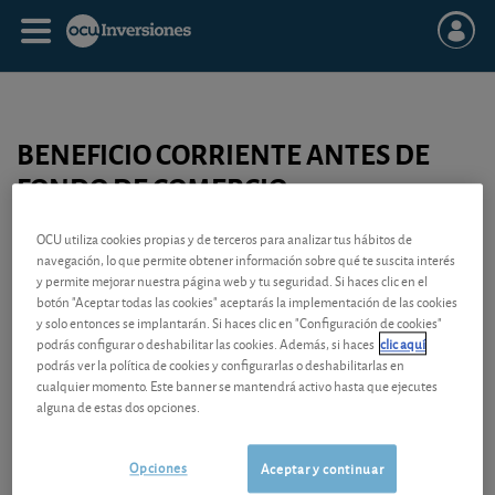
BENEFICIO CORRIENTE ANTES DE
FONDO DE COMERCIO
El beneficio corriente corresponde al
resultado de explotación
más
OCU utiliza cookies propias y de terceros para analizar tus hábitos de
el
resultado financiero
. Se trata por tanto de un beneficio antes de
navegación, lo que permite obtener información sobre qué te suscita interés
y permite mejorar nuestra página web y tu seguridad. Si haces clic en el
resultados extraordinarios
. Es un dato especialmente significativo
botón "Aceptar todas las cookies" aceptarás la implementación de las cookies
del estado de los resultados y de la evaluación de una acción.
y solo entonces se implantarán. Si haces clic en "Configuración de cookies"
podrás configurar o deshabilitar las cookies. Además, si haces
clic aquí
Se distingue también el beneficio corriente antes de amortización
podrás ver la política de cookies y configurarlas o deshabilitarlas en
del fondo de comercio.
cualquier momento. Este banner se mantendrá activo hasta que ejecutes
alguna de estas dos opciones.
Cuando una sociedad realiza adquisiciones, paga por estas compras
un cierto precio. Este precio no refleja necesariamente el valor
contable de la firma comprada. La sociedad compradora puede
Opciones
Aceptar y continuar
aceptar un precio más elevado porque la sociedad adquirida