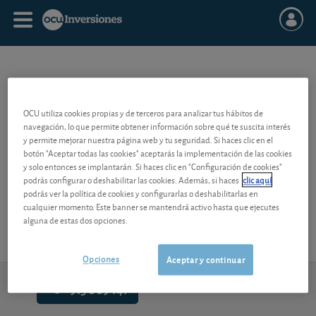
ACCIÓN
OCU utiliza cookies propias y de terceros para analizar tus hábitos de
navegación, lo que permite obtener información sobre qué te suscita interés
La acción es un título representativo de la aportación de capital
y permite mejorar nuestra página web y tu seguridad. Si haces clic en el
realizada a una empresa y que le da derecho a participar en los
botón "Aceptar todas las cookies" aceptarás la implementación de las cookies
beneficios de la misma.
y solo entonces se implantarán. Si haces clic en "Configuración de cookies"
podrás configurar o deshabilitar las cookies. Además, si haces
clic aquí
Su valor puede fluctuar en función de la salud financiera de la
podrás ver la política de cookies y configurarlas o deshabilitarlas en
empresa y de la situación general de la economía.
cualquier momento. Este banner se mantendrá activo hasta que ejecutes
alguna de estas dos opciones.
Opciones
Aceptar y continuar
913 009 141
Contacto
de lunes a viernes de 9h-14h