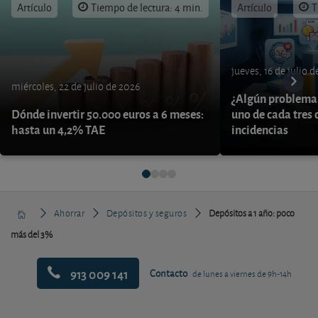
Artículo
Tiempo de lectura: 4 min.
Artículo
T
jueves, 16 de julio 
miércoles, 22 de julio de 2026
¿Algún problema 
Dónde invertir 50.000 euros a 6 meses:
uno de cada tres 
hasta un 4,2% TAE
incidencias
Ahorrar
Depósitos y seguros
Depósitos a 1 año: poco
más del 3%
913 009 141
Contacto
de lunes a viernes de 9h-14h