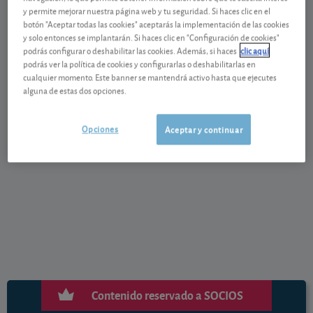
y permite mejorar nuestra página web y tu seguridad. Si haces clic en el
la banda del 0% solo algunos depósitos se atrevían a
botón "Aceptar todas las cookies" aceptarás la implementación de las cookies
ofrecer alguna décima más de rendimientos. Cuando
y solo entonces se implantarán. Si haces clic en "Configuración de cookies"
en el segundo semestre de 2022 el BCE cambió su
podrás configurar o deshabilitar las cookies. Además, si haces
clic aquí
podrás ver la política de cookies y configurarlas o deshabilitarlas en
política monetaria elevando tipos, las letras del
cualquier momento. Este banner se mantendrá activo hasta que ejecutes
Tesoro fueron las únicas que reflejaron esa subida
alguna de estas dos opciones.
rápidamente, captando toda la atención de los
ahorradores (las de 12 meses llegaron al 3,8% en su
Opciones
Aceptar y continuar
punto álgido).
Para acceder al contenido completo
pulse en el botón más abajo.
Contenido reservado a SOCIOS