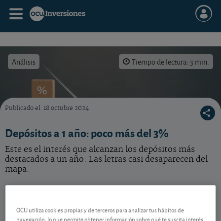
Análisis
Tiempo de lectura: 3 min.
Publicado el
18 octubre 2024
Las letras han cogido la delantera a los depósitos en el descenso de tipos.
Depósitos a 1 año: poco más del 3%
Este es el interés que alcanzan los depósitos más
destacados a un año. Las letras casi desaparecen del
mapa.
Qué fue de las letras
OCU utiliza cookies propias y de terceros para analizar tus hábitos de
En los años en que los tipos oficiales se aferraban a
navegación, lo que permite obtener información sobre qué te suscita interés