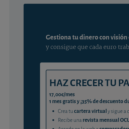
Gestiona tu dinero con visión
y consigue que cada euro trab
HAZ CRECER TU P
17,00€/mes
1 mes gratis y ¡35% de descuento d
cartera virtual
Crea tu
y sigue a 
revista mensual OC
Recibe una
comparador
Accede en la web a