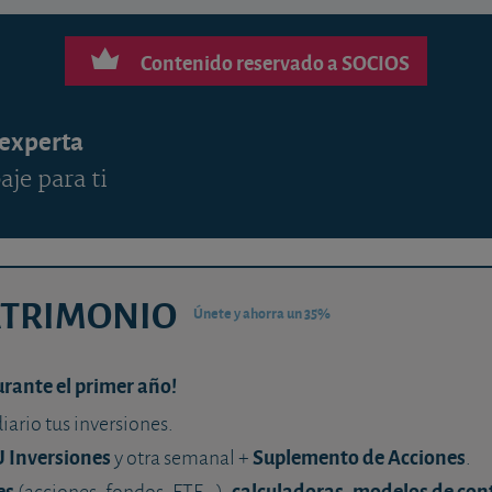
Contenido reservado a SOCIOS
 experta
aje para ti
ATRIMONIO
Únete y ahorra un 35%
urante el primer año!
diario tus inversiones.
U Inversiones
Suplemento de Acciones
y otra semanal +
.
es
calculadoras
modelos de con
(acciones, fondos, ETF...),
,