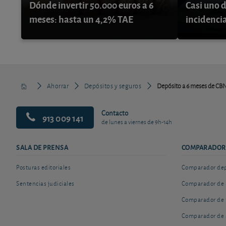
Dónde invertir 50.000 euros a 6
Casi uno d
meses: hasta un 4,2% TAE
incidenci
Ahorrar
Depósitos y seguros
Depósito a 6 meses de CBN
Contacto
913 009 141
de lunes a viernes de 9h-14h
SALA DE PRENSA
COMPARADOR
Posturas editoriales
Comparador depó
Sentencias judiciales
Comparador de 
Comparador de 
Comparador de 