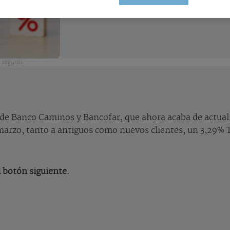
y seguros.
 de Banco Caminos y Bancofar, que ahora acaba de actual
e marzo, tanto a antiguos como nuevos clientes, un 3,2
l botón siguiente.