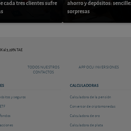
e cada tres clientes sufre
ahorro y depósitos: sencille
as
sorpresas
K al 3,29% TAE
TODOS NUESTROS
APP OCU INVERSIONES
CONTACTOS
ES
CALCULADORAS
sitos y seguros
Calculadora de la pensión
ETF
Conversor de criptomonedas
fondos
Calculadora de oro
acciones
Calculadora de plata