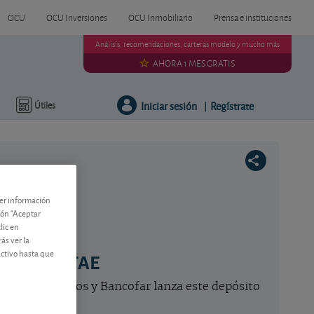
OCU
OCU Inversiones
OCU Inmobiliario
Prensa e instituciones
Análisis, recomendaciones, carteras modelo y mucho más
AHORA 1 MES GRATIS
Iniciar sesión
Regístrate
Útiles
|
ner información
tón "Aceptar
lic en
ás ver la
activo hasta que
 al 3,29% TAE
re Banco Caminos y Bancofar lanza este depósito