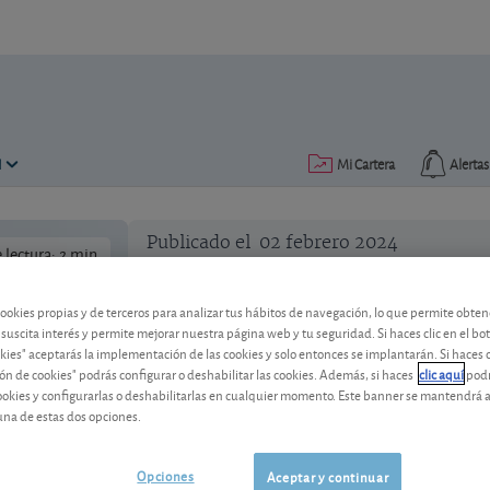
N
Mi Cartera
Alertas
Publicado el
02 febrero 2024
lectura: 2 min.
cookies propias y de terceros para analizar tus hábitos de navegación, lo que permite obte
 suscita interés y permite mejorar nuestra página web y tu seguridad. Si haces clic en el bo
okies" aceptarás la implementación de las cookies y solo entonces se implantarán. Si haces c
ón de cookies" podrás configurar o deshabilitar las cookies. Además, si haces
clic aquí
podr
cookies y configurarlas o deshabilitarlas en cualquier momento. Este banner se mantendrá 
Depósito a 6 meses de CBNK
una de estas dos opciones.
La entidad resultante de la fusión ent
a 6 meses, ¿es buena opción?
Opciones
Aceptar y continuar