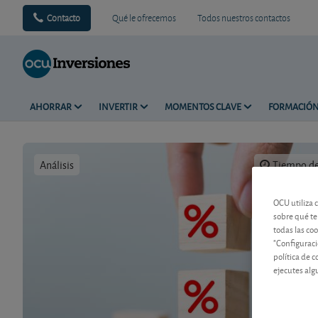
Contacto
Qué le ofrecemos
Todos nuestros contactos
AHORRAR
INVERTIR
MOMENTOS CLAVE
FORMACIÓ
Análisis
Tiempo de 
OCU utiliza 
sobre qué te
todas las co
"Configuraci
política de 
ejecutes alg