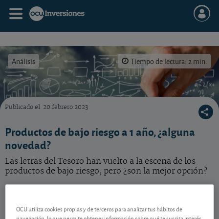
Análisis
Tiempo de lectura: 2 min.
Publicado el
20 febrero 2023
Qué hay de nuevo en el bajo riesgo a un año. Vea las mejores ofertas.
Productos de bajo riesgo a 1 año, ¿alguna
novedad?
Las letras del Tesoro han vuelto a la escena de los
productos de bajo riesgo, pero ¿son la mejor opción?
Renovado interés por la deuda pública
OCU utiliza cookies propias y de terceros para analizar tus hábitos de
navegación, lo que permite obtener información sobre qué te suscita interés