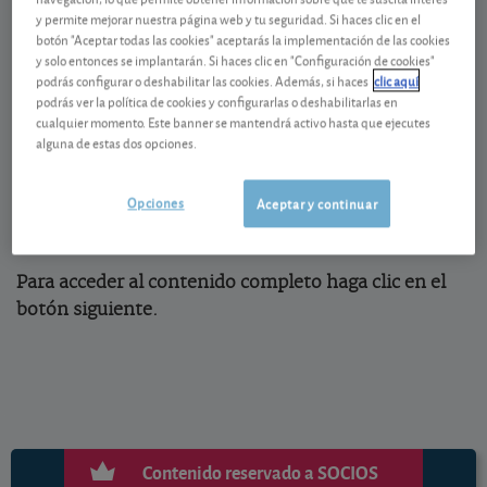
En esta nueva etapa de tipos más altos los
y permite mejorar nuestra página web y tu seguridad. Si haces clic en el
rendimientos de los productos de bajo riesgo ya no
botón "Aceptar todas las cookies" aceptarás la implementación de las cookies
son tan estáticos como eran antes. Las ofertas por
y solo entonces se implantarán. Si haces clic en "Configuración de cookies"
podrás configurar o deshabilitar las cookies. Además, si haces
clic aquí
parte de las entidades empiezan a florecer y
podrás ver la política de cookies y configurarlas o deshabilitarlas en
compiten con las letras del Tesoro, que tras largo
cualquier momento. Este banner se mantendrá activo hasta que ejecutes
tiempo dando rendimientos negativos, vuelven a ser
alguna de estas dos opciones.
interesantes para el particular.
Opciones
Aceptar y continuar
Para acceder al contenido completo haga clic en el
botón siguiente.
Contenido reservado a SOCIOS