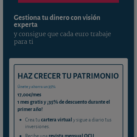
Gestiona tu dinero con visión
experta
y consigue que cada euro trabaje
para ti
HAZ CRECER TU PATRIMONIO
Únete y ahorra un 35%
17,00€/mes
1 mes gratis y ¡35% de descuento durante el
primer año!
cartera virtual
Crea tu
y sigue a diario tus
inversiones.
revista mensual OCU
Recibe una