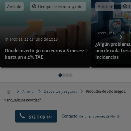
Artículo
Tiempo de lectura: 4 min.
Artículo
T
jueves, 16 de julio 
miércoles, 22 de julio de 2026
¿Algún problema 
Dónde invertir 50.000 euros a 6 meses:
uno de cada tres 
hasta un 4,2% TAE
incidencias
Ahorrar
Depósitos y seguros
Productos de bajo riesgo a
1 año, ¿alguna novedad?
913 009 141
Contacto
de lunes a viernes de 9h-14h