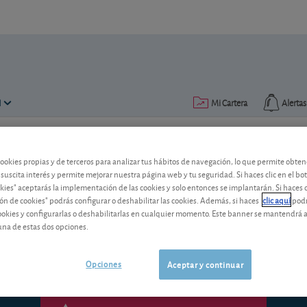
N
Mi Cartera
Alertas
Publicado el
19 febrero 2020
lectura: 2 min.
cookies propias y de terceros para analizar tus hábitos de navegación, lo que permite obte
 suscita interés y permite mejorar nuestra página web y tu seguridad. Si haces clic en el bo
Depósito al 0,8% TAE del Ba
okies" aceptarás la implementación de las cookies y solo entonces se implantarán. Si haces c
ón de cookies" podrás configurar o deshabilitar las cookies. Además, si haces
clic aquí
podr
Le explicamos cómo contratar este depó
cookies y configurarlas o deshabilitarlas en cualquier momento. Este banner se mantendrá 
on line Pibank.
una de estas dos opciones.
Opciones
Aceptar y continuar