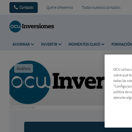
Contacto
Qué le ofrecemos
Todos nuestros contactos
AHORRAR
INVERTIR
MOMENTOS CLAVE
FORMACIÓ
Análisis
Tiempo de 
OCU utiliza 
sobre qué te
todas las co
"Configuraci
política de 
ejecutes alg
OCU Inversiones