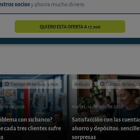
stros socios
y ahorra mucho dinero.
QUIERO ESTA OFERTA A 17,00€
Tiempo de lectura: 3 min.
Artículo
Tiempo de lectura
 julio de 2026
martes, 14 de julio de 2026
oblema con su banco?
Satisfacción con las cuenta
e cada tres clientes sufre
ahorro y depósitos: sencille
as
sorpresas