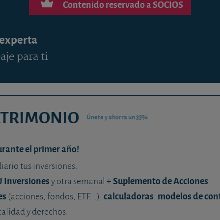
Contenido reservado a SOCIOS
 experta
aje para ti
ATRIMONIO
Únete y ahorra un 35%
urante el primer año!
diario tus inversiones.
U Inversiones
Suplemento de Acciones
y otra semanal +
.
es
calculadoras
modelos de con
(acciones, fondos, ETF...),
,
calidad y derechos.