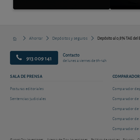
Ahorrar
Depósitos y seguros
Depósito al 0,8% TAE del 
Contacto
913 009 141
de lunes a viernes de 9h-14h
SALA DE PRENSA
COMPARADOR
Posturas editoriales
Comparador depó
Sentencias judiciales
Comparador de 
Comparador de 
Comparador de 
Comparador de 
© 2026 Ocu Inversiones
Acerca de Ocu Inversiones
Política de cookies
Privacy
C