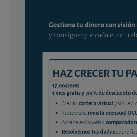
Gestiona tu dinero con visión
y consigue que cada euro trab
HAZ CRECER TU P
17,00€/mes
1 mes gratis y ¡35% de descuento d
cartera virtual
Crea tu
y sigue a 
revista mensual OC
Recibe una
comparador
Accede en la web a
Resolvemos tus dudas
sobre fis