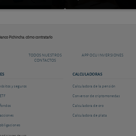
Banco Pichincha: cómo contratarlo
TODOS NUESTROS
APP OCU INVERSIONES
CONTACTOS
ES
CALCULADORAS
sitos y seguros
Calculadora de la pensión
ETF
Conversor de criptomonedas
fondos
Calculadora de oro
acciones
Calculadora de plata
obligaciones
ondiciones de uso