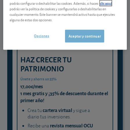
Gestiona tu dinero con visión
podrás configurar o deshabilitar las cookies. Además, si haces
clic aquí
experta
podrás ver la política de cookies y configurarlas o deshabilitarlas en
cualquier momento. Este banner se mantendrá activo hasta que ejecutes
y consigue que cada euro trabaje
alguna de estas dos opciones.
para ti
Opciones
Aceptar y continuar
HAZ CRECER TU
PATRIMONIO
Únete y ahorra un 35%
17,00€/mes
1 mes gratis y ¡35% de descuento durante el
primer año!
cartera virtual
Crea tu
y sigue a
diario tus inversiones.
revista mensual OCU
Recibe una