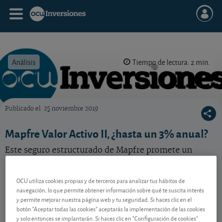
Análisis
Tiempo de lectura: 2 min.
Publicado el
25 noviembre 2019
OCU Inversiones
Mapfre Valor Activo II, ¿hasta un 3% anual?
Este seguro estructurado de Mapfre promete un
rendimiento del 3% anual… si se dan las condiciones.
OCU utiliza cookies propias y de terceros para analizar tus hábitos de
navegación, lo que permite obtener información sobre qué te suscita interés
Contenido reservado a SOCIOS
y permite mejorar nuestra página web y tu seguridad. Si haces clic en el
botón "Aceptar todas las cookies" aceptarás la implementación de las cookies
y solo entonces se implantarán. Si haces clic en "Configuración de cookies"