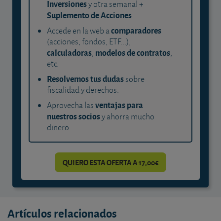
Inversiones
y otra semanal +
Suplemento de Acciones
.
comparadores
Accede en la web a
(acciones, fondos, ETF...),
calculadoras
modelos de contratos
,
,
etc.
Resolvemos tus dudas
sobre
fiscalidad y derechos.
ventajas para
Aprovecha las
nuestros socios
y ahorra mucho
dinero.
QUIERO ESTA OFERTA A 17,00€
Artículos relacionados