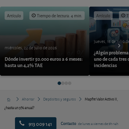
Artículo
Tiempo de lectura: 4 min.
Artículo
T
jueves, 16 de julio 
miércoles, 22 de julio de 2026
¿Algún problema 
Dónde invertir 50.000 euros a 6 meses:
uno de cada tres 
hasta un 4,2% TAE
incidencias
Ahorrar
Depósitos y seguros
Mapfre Valor Activo II,
¿hasta un 3% anual?
913 009 141
Contacto
de lunes a viernes de 9h-14h