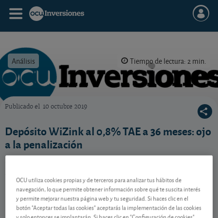
Análisis
Tiempo de lectura: 2 min.
Publicado el
10 octubre 2019
OCU Inversiones
Depósito WiZink al 0,8% TAE a 36 meses: ojo
a la penalización
Si contrata un depósito y lo rescata antes de tiempo,
puede llegar a perder dinero. Sepa el porqué.
OCU utiliza cookies propias y de terceros para analizar tus hábitos de
navegación, lo que permite obtener información sobre qué te suscita interés
y permite mejorar nuestra página web y tu seguridad. Si haces clic en el
Contenido reservado a SOCIOS
botón "Aceptar todas las cookies" aceptarás la implementación de las cookies
y solo entonces se implantarán. Si haces clic en "Configuración de cookies"