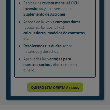
revista mensual OCU
Recibe una
Inversiones
y otra semanal +
Suplemento de Acciones
.
comparadores
Accede en la web a
(acciones, fondos, ETF...),
calculadoras
modelos de contratos
,
,
etc.
Resolvemos tus dudas
sobre
fiscalidad y derechos.
ventajas para
Aprovecha las
nuestros socios
y ahorra mucho
dinero.
QUIERO ESTA OFERTA A 17,00€