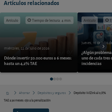
Artículos relacionados
Artículo
Tiempo de lectura: 4 min.
Artículo
T
jueves, 16 de julio 
miércoles, 22 de julio de 2026
¿Algún problema 
Dónde invertir 50.000 euros a 6 meses:
uno de cada tres 
hasta un 4,2% TAE
incidencias
Ahorrar
Depósitos y seguros
Depósito WiZink al 0,8%
TAE a 36 meses: ojo a la penalización