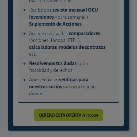
diario tus inversiones.
revista mensual OCU
Recibe una
Inversiones
y otra semanal +
Suplemento de Acciones
.
comparadores
Accede en la web a
(acciones, fondos, ETF...),
calculadoras
modelos de contratos
,
,
etc.
Resolvemos tus dudas
sobre
fiscalidad y derechos.
ventajas para
Aprovecha las
nuestros socios
y ahorra mucho
dinero.
QUIERO ESTA OFERTA A 17,00€