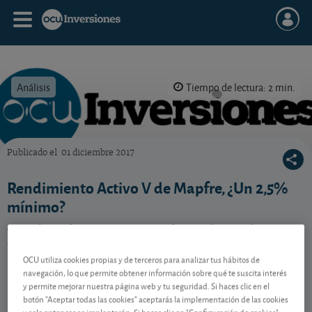
Análisis
Tiempo de lectura: 2 min.
Publicado el
01 diciembre 2017
OCU Inversiones
Rendimiento Activo V de Mapfre, ¿Un 2,5%
mínimo?
Con el Rendimiento Activo V de Mapfre puede
obtener entre un 2,5% y un 6,6% a 15 meses. Pero
¡cuidado!
OCU utiliza cookies propias y de terceros para analizar tus hábitos de
navegación, lo que permite obtener información sobre qué te suscita interés
y permite mejorar nuestra página web y tu seguridad. Si haces clic en el
botón "Aceptar todas las cookies" aceptarás la implementación de las cookies
Contenido reservado a SOCIOS
y solo entonces se implantarán. Si haces clic en "Configuración de cookies"