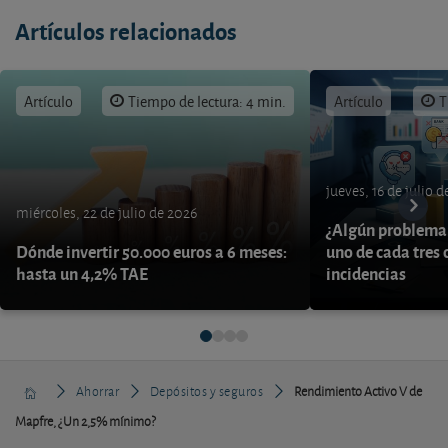
Artículos relacionados
Artículo
Tiempo de lectura: 4 min.
Artículo
T
jueves, 16 de julio 
miércoles, 22 de julio de 2026
¿Algún problema 
Dónde invertir 50.000 euros a 6 meses:
uno de cada tres 
hasta un 4,2% TAE
incidencias
Ahorrar
Depósitos y seguros
Rendimiento Activo V de
Mapfre, ¿Un 2,5% mínimo?