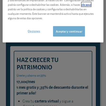
podrás configurar o deshabilitar las cookies. Además, si haces
clic aquí
podrás ver la política de cookies y configurarlas o deshabilitarlas en
Gestiona tu dinero con visión
cualquier momento. Este banner se mantendrá activo hasta que ejecutes
alguna de estas dos opciones.
experta
y consigue que cada euro trabaje
Opciones
Aceptar y continuar
para ti
HAZ CRECER TU
PATRIMONIO
Únete y ahorra un 35%
17,00€/mes
1 mes gratis y ¡35% de descuento durante el
primer año!
cartera virtual
Crea tu
y sigue a