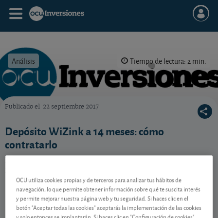
Análisis
Tiempo de lectura: 2 min.
Publicado el
22 septiembre 2017
OCU Inversiones
Depósito WiZink a 14 meses: cómo
contratarlo
El banco online WiZink ofrece un 1,15% TAE a 14
meses. ¿Es fácil de contratar?
OCU utiliza cookies propias y de terceros para analizar tus hábitos de
navegación, lo que permite obtener información sobre qué te suscita interés
y permite mejorar nuestra página web y tu seguridad. Si haces clic en el
Contenido reservado a SOCIOS
botón "Aceptar todas las cookies" aceptarás la implementación de las cookies
y solo entonces se implantarán. Si haces clic en "Configuración de cookies"