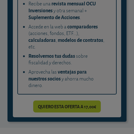
revista mensual OCU
Recibe una
Inversiones
y otra semanal +
Suplemento de Acciones
.
comparadores
Accede en la web a
(acciones, fondos, ETF...),
calculadoras
modelos de contratos
,
,
etc.
Resolvemos tus dudas
sobre
fiscalidad y derechos.
ventajas para
Aprovecha las
nuestros socios
y ahorra mucho
dinero.
QUIERO ESTA OFERTA A 17,00€