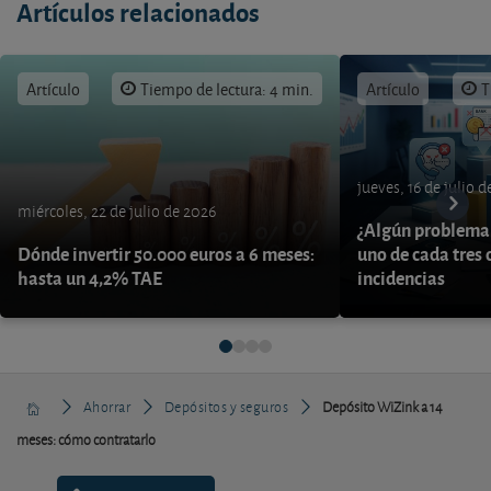
Artículos relacionados
Artículo
Tiempo de lectura: 4 min.
Artículo
T
jueves, 16 de julio 
miércoles, 22 de julio de 2026
¿Algún problema 
Dónde invertir 50.000 euros a 6 meses:
uno de cada tres 
hasta un 4,2% TAE
incidencias
Ahorrar
Depósitos y seguros
Depósito WiZink a 14
meses: cómo contratarlo