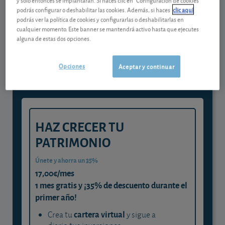
podrás configurar o deshabilitar las cookies. Además, si haces
clic aquí
podrás ver la política de cookies y configurarlas o deshabilitarlas en
Gestiona tu dinero con visión
cualquier momento. Este banner se mantendrá activo hasta que ejecutes
alguna de estas dos opciones.
experta
y consigue que cada euro trabaje
Opciones
Aceptar y continuar
para ti
HAZ CRECER TU
PATRIMONIO
Únete y ahorra un 35%
17,00€/mes
1 mes gratis y ¡35% de descuento durante el
primer año!
cartera virtual
Crea tu
y sigue a