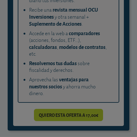
diario tus inversiones.
revista mensual OCU
Recibe una
Inversiones
y otra semanal +
Suplemento de Acciones
.
comparadores
Accede en la web a
(acciones, fondos, ETF...),
calculadoras
modelos de contratos
,
,
etc.
Resolvemos tus dudas
sobre
fiscalidad y derechos.
ventajas para
Aprovecha las
nuestros socios
y ahorra mucho
dinero.
QUIERO ESTA OFERTA A 17,00€