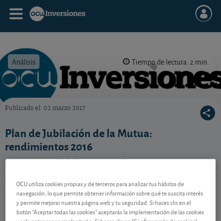
Análisis
Tiempo de lectura: 2 min.
Publicado el
02 marzo 2017
OCU Inversiones
Plan de Jubilación de la Mutua:
rendimientos 2016
La Mutua Madrileña Automovilista propone una
participación en beneficios del Plan de jubilación en el
2016.
OCU utiliza cookies propias y de terceros para analizar tus hábitos de
navegación, lo que permite obtener información sobre qué te suscita interés
y permite mejorar nuestra página web y tu seguridad. Si haces clic en el
botón "Aceptar todas las cookies" aceptarás la implementación de las cookies
Contenido reservado a SOCIOS
y solo entonces se implantarán. Si haces clic en "Configuración de cookies"