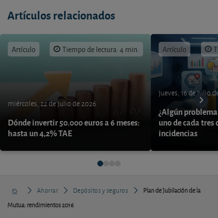
Artículos relacionados
Artículo
Tiempo de lectura: 4 min.
Artículo
T
jueves, 16 de julio 
miércoles, 22 de julio de 2026
¿Algún problema 
Dónde invertir 50.000 euros a 6 meses:
uno de cada tres 
hasta un 4,2% TAE
incidencias
Ahorrar
Depósitos y seguros
Plan de Jubilación de la
Mutua: rendimientos 2016