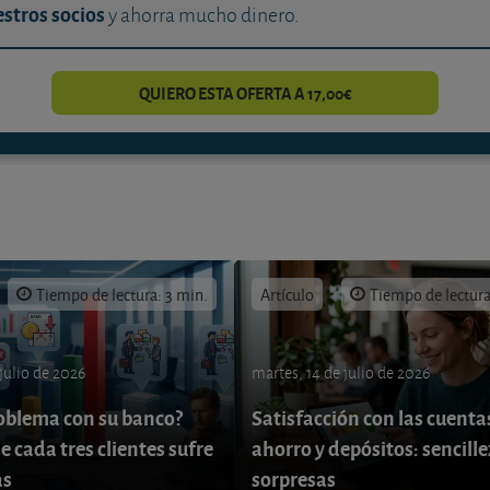
stros socios
y ahorra mucho dinero.
QUIERO ESTA OFERTA A 17,00€
Tiempo de lectura: 3 min.
Artículo
Tiempo de lectura
 julio de 2026
martes, 14 de julio de 2026
oblema con su banco?
Satisfacción con las cuenta
e cada tres clientes sufre
ahorro y depósitos: sencille
as
sorpresas