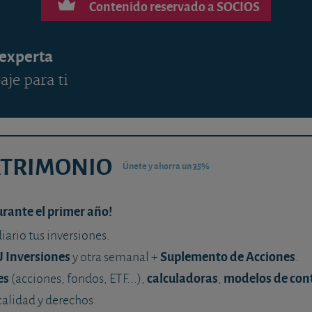
Contenido reservado a SOCIOS
 experta
aje para ti
ATRIMONIO
Únete y ahorra un 35%
urante el primer año!
diario tus inversiones.
U Inversiones
Suplemento de Acciones
y otra semanal +
.
es
calculadoras
modelos de con
(acciones, fondos, ETF...),
,
calidad y derechos.