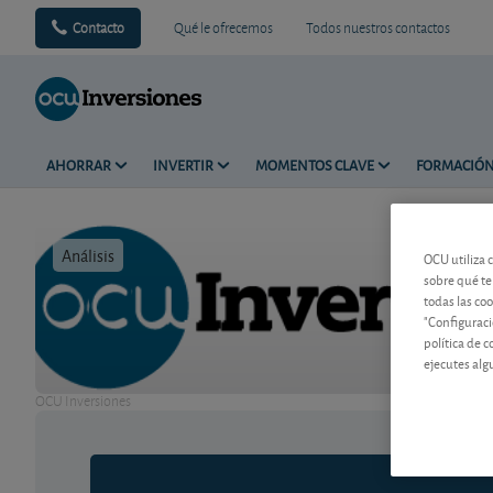
Contacto
Qué le ofrecemos
Todos nuestros contactos
AHORRAR
INVERTIR
MOMENTOS CLAVE
FORMACIÓ
Análisis
Tiempo de 
OCU utiliza 
sobre qué te
todas las co
"Configuraci
política de 
ejecutes alg
OCU Inversiones