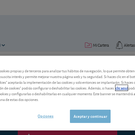
N
Mi Cartera
Alertas
Publicado el
09 junio 2016
lectura: 2 min.
cookies propias y de terceros para analizar tus hábitos de navegación, lo que permite obte
 suscita interés y permite mejorar nuestra página web y tu seguridad. Si haces clic en el bo
Cuenta 360º de Cajamar: ha
okies" aceptarás la implementación de las cookies y solo entonces se implantarán. Si haces c
ón de cookies" podrás configurar o deshabilitar las cookies. Además, si haces
clic aquí
podr
La Cuenta 360º de Cajamar remunera co
cookies y configurarlas o deshabilitarlas en cualquier momento. Este banner se mantendrá 
montante y a cambio de mayor vinculac
una de estas dos opciones.
Opciones
Aceptar y continuar