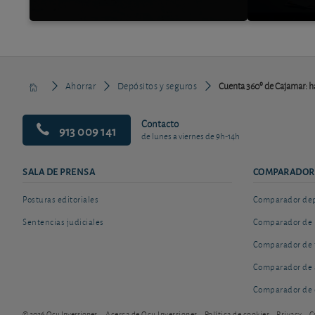
Ahorrar
Depósitos y seguros
Cuenta 360º de Cajamar: h
Contacto
913 009 141
de lunes a viernes de 9h-14h
SALA DE PRENSA
COMPARADOR
Posturas editoriales
Comparador depó
Sentencias judiciales
Comparador de 
Comparador de 
Comparador de 
Comparador de 
© 2026 Ocu Inversiones
Acerca de Ocu Inversiones
Política de cookies
Privacy
C