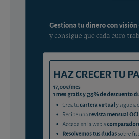
Gestiona tu dinero con visión
y consigue que cada euro trab
HAZ CRECER TU P
17,00€/mes
1 mes gratis y ¡35% de descuento d
cartera virtual
Crea tu
y sigue a 
revista mensual OC
Recibe una
comparador
Accede en la web a
Resolvemos tus dudas
sobre fis