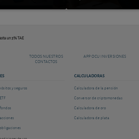
asta un 3% TAE
TODOS NUESTROS
APP OCU INVERSIONES
CONTACTOS
ES
CALCULADORAS
sitos y seguros
Calculadora de la pensión
ETF
Conversor de criptomonedas
fondos
Calculadora de oro
acciones
Calculadora de plata
obligaciones
ondiciones de uso