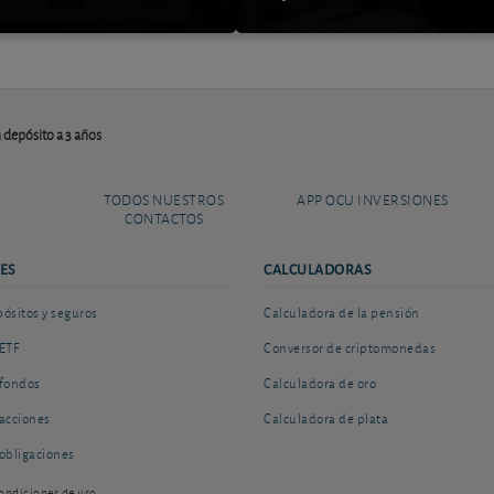
 depósito a 3 años
TODOS NUESTROS
APP OCU INVERSIONES
CONTACTOS
ES
CALCULADORAS
sitos y seguros
Calculadora de la pensión
ETF
Conversor de criptomonedas
fondos
Calculadora de oro
acciones
Calculadora de plata
obligaciones
ondiciones de uso