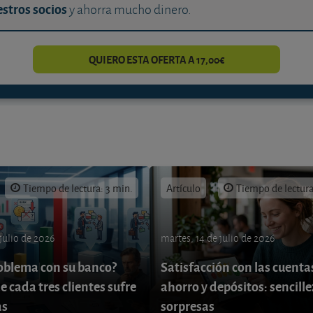
stros socios
y ahorra mucho dinero.
QUIERO ESTA OFERTA A 17,00€
Tiempo de lectura: 3 min.
Artículo
Tiempo de lectura
 julio de 2026
martes, 14 de julio de 2026
oblema con su banco?
Satisfacción con las cuenta
e cada tres clientes sufre
ahorro y depósitos: sencille
as
sorpresas