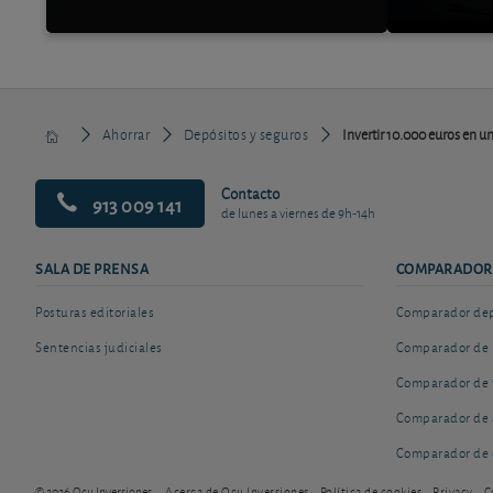
Ahorrar
Depósitos y seguros
Invertir 10.000 euros en un
Contacto
913 009 141
de lunes a viernes de 9h-14h
SALA DE PRENSA
COMPARADOR
Posturas editoriales
Comparador depó
Sentencias judiciales
Comparador de 
Comparador de 
Comparador de 
Comparador de 
© 2026 Ocu Inversiones
Acerca de Ocu Inversiones
Política de cookies
Privacy
C