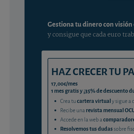
Gestiona tu dinero con visión
y consigue que cada euro trab
HAZ CRECER TU P
17,00€/mes
1 mes gratis y ¡35% de descuento d
cartera virtual
Crea tu
y sigue a 
revista mensual OC
Recibe una
comparador
Accede en la web a
Resolvemos tus dudas
sobre fis