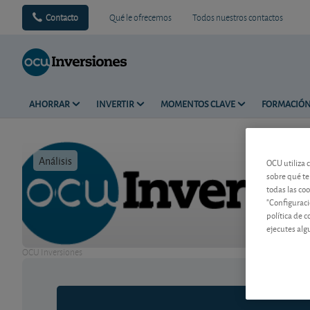
Contacto
Qué le ofrecemos
Todos nuestros contactos
AHORRAR
INVERTIR
MOMENTOS CLAVE
FORMACIÓ
Análisis
Tiempo de 
OCU utiliza 
sobre qué te
todas las co
"Configuraci
política de 
ejecutes alg
OCU Inversiones