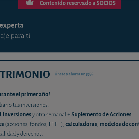
Contenido reservado a SOCIOS
 experta
aje para ti
ATRIMONIO
Únete y ahorra un 35%
urante el primer año!
diario tus inversiones.
U Inversiones
Suplemento de Acciones
y otra semanal +
.
es
calculadoras
modelos de con
(acciones, fondos, ETF...),
,
calidad y derechos.