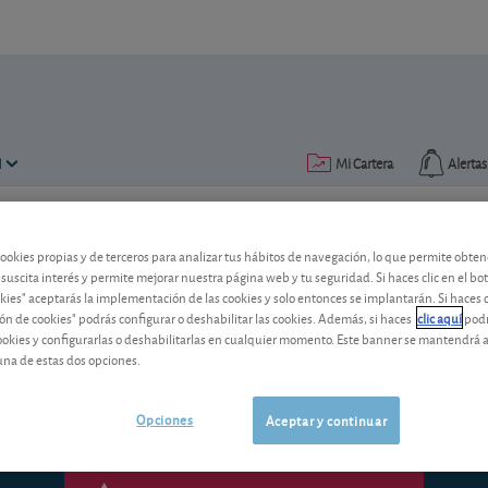
N
Mi Cartera
Alertas
Publicado el
13 enero 2016
lectura: 8 min.
cookies propias y de terceros para analizar tus hábitos de navegación, lo que permite obte
 suscita interés y permite mejorar nuestra página web y tu seguridad. Si haces clic en el bo
Invertir 10.000 euros en un 
okies" aceptarás la implementación de las cookies y solo entonces se implantarán. Si haces c
ón de cookies" podrás configurar o deshabilitar las cookies. Además, si haces
clic aquí
podr
“Dispongo de 10.000 euros que no necesi
cookies y configurarlas o deshabilitarlas en cualquier momento. Este banner se mantendrá 
depósito más rentable?”
una de estas dos opciones.
Opciones
Aceptar y continuar