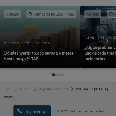
Artículo
Tiempo de lectura: 4 min.
Artículo
T
jueves, 16 de julio 
miércoles, 22 de julio de 2026
¿Algún problema 
Dónde invertir 50.000 euros a 6 meses:
uno de cada tres 
hasta un 4,2% TAE
incidencias
Ahorrar
Depósitos y seguros
Self Bank: un 3% TAE a 3
meses
913 009 141
Contacto
de lunes a viernes de 9h-14h