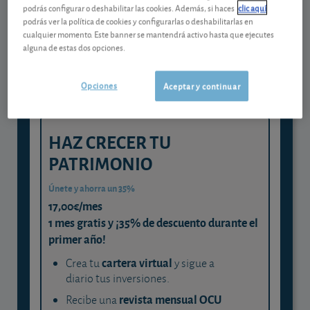
Gestiona tu dinero con visión
podrás configurar o deshabilitar las cookies. Además, si haces
clic aquí
experta
podrás ver la política de cookies y configurarlas o deshabilitarlas en
cualquier momento. Este banner se mantendrá activo hasta que ejecutes
y consigue que cada euro trabaje
alguna de estas dos opciones.
para ti
Opciones
Aceptar y continuar
HAZ CRECER TU
PATRIMONIO
Únete y ahorra un 35%
17,00€/mes
1 mes gratis y ¡35% de descuento durante el
primer año!
cartera virtual
Crea tu
y sigue a
diario tus inversiones.
revista mensual OCU
Recibe una