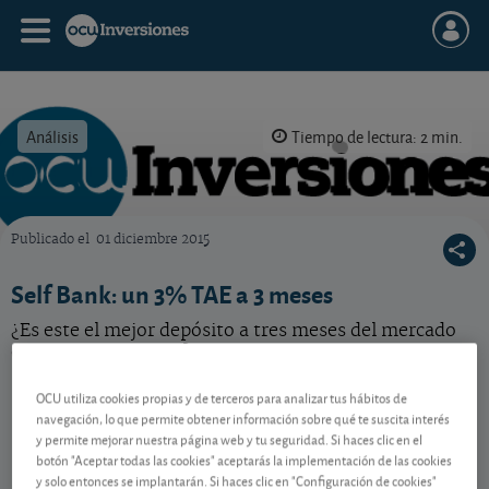
Análisis
Tiempo de lectura: 2 min.
Publicado el
01 diciembre 2015
OCU Inversiones
Self Bank: un 3% TAE a 3 meses
¿Es este el mejor depósito a tres meses del mercado
en estos momentos?
OCU utiliza cookies propias y de terceros para analizar tus hábitos de
navegación, lo que permite obtener información sobre qué te suscita interés
Contenido reservado a SOCIOS
y permite mejorar nuestra página web y tu seguridad. Si haces clic en el
botón "Aceptar todas las cookies" aceptarás la implementación de las cookies
y solo entonces se implantarán. Si haces clic en "Configuración de cookies"