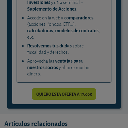
Inversiones
y otra semanal +
Suplemento de Acciones
.
comparadores
Accede en la web a
(acciones, fondos, ETF...),
calculadoras
modelos de contratos
,
,
etc.
Resolvemos tus dudas
sobre
fiscalidad y derechos.
ventajas para
Aprovecha las
nuestros socios
y ahorra mucho
dinero.
QUIERO ESTA OFERTA A 17,00€
Artículos relacionados