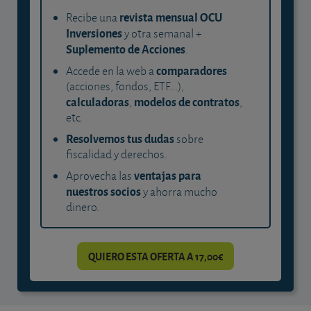
revista mensual OCU
Recibe una
Inversiones
y otra semanal +
Suplemento de Acciones
.
comparadores
Accede en la web a
(acciones, fondos, ETF...),
calculadoras
modelos de contratos
,
,
etc.
Resolvemos tus dudas
sobre
fiscalidad y derechos.
ventajas para
Aprovecha las
nuestros socios
y ahorra mucho
dinero.
QUIERO ESTA OFERTA A 17,00€