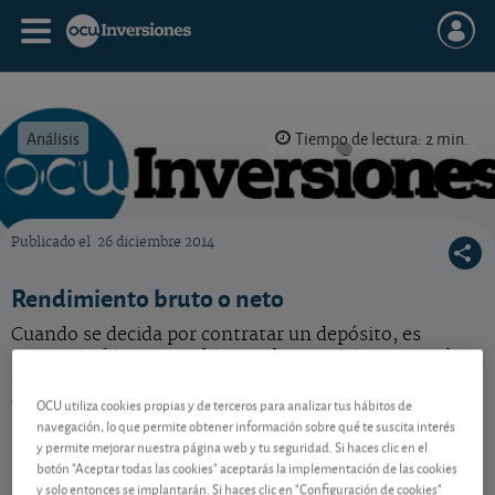
Análisis
Tiempo de lectura: 2 min.
Publicado el
26 diciembre 2014
OCU Inversiones
Rendimiento bruto o neto
Cuando se decida por contratar un depósito, es
necesario fijarse muy bien en las comisiones y en los
gastos que conllevará. Con frecuencia, el rendimiento
ofrecido no los incluye todos.
OCU utiliza cookies propias y de terceros para analizar tus hábitos de
navegación, lo que permite obtener información sobre qué te suscita interés
y permite mejorar nuestra página web y tu seguridad. Si haces clic en el
botón "Aceptar todas las cookies" aceptarás la implementación de las cookies
Contenido reservado a SOCIOS
y solo entonces se implantarán. Si haces clic en "Configuración de cookies"