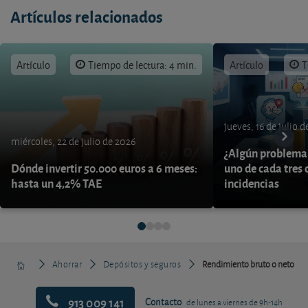
Artículos relacionados
Artículo
Tiempo de lectura: 4 min.
Artículo
T
jueves, 16 de julio 
miércoles, 22 de julio de 2026
¿Algún problema 
Dónde invertir 50.000 euros a 6 meses:
uno de cada tres 
hasta un 4,2% TAE
incidencias
Ahorrar
Depósitos y seguros
Rendimiento bruto o neto
913 009 141
Contacto
de lunes a viernes de 9h-14h