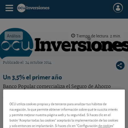
Análisis
Tiempo de lectura: 2 min.
Publicado el
24 octubre 2014
OCU Inversiones
Un 3,5% el primer año
Banco Popular comercializa el Seguro de Ahorro
Bonificado Creciente, que ofrece un 3,5% garantizado
en 2014. ¿Interesa?
OCU utiliza cookies propias y de terceros para analizar tus hábitos de
navegación, lo que permite obtener información sobre qué te suscita interés
y permite mejorar nuestra página web y tu seguridad. Si haces clic en el
Contenido reservado a SOCIOS
botón "Aceptar todas las cookies" aceptarás la implementación de las cookies
y solo entonces se implantarán. Si haces clic en "Configuración de cookies"