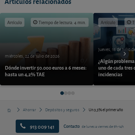
Artículos relacionados
Artículo
Tiempo de lectura: 4 min.
Artículo
T
jueves, 16 de julio 
miércoles, 22 de julio de 2026
¿Algún problema 
Dónde invertir 50.000 euros a 6 meses:
uno de cada tres 
hasta un 4,2% TAE
incidencias
Ahorrar
Depósitos y seguros
Un 3,5% el primer año
913 009 141
Contacto
de lunes a viernes de 9h-14h