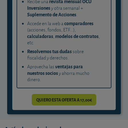
revista mensual OCU
Recibe una
Inversiones
y otra semanal +
Suplemento de Acciones
.
comparadores
Accede en la web a
(acciones, fondos, ETF...),
calculadoras
modelos de contratos
,
,
etc.
Resolvemos tus dudas
sobre
fiscalidad y derechos.
ventajas para
Aprovecha las
nuestros socios
y ahorra mucho
dinero.
QUIERO ESTA OFERTA A 17,00€