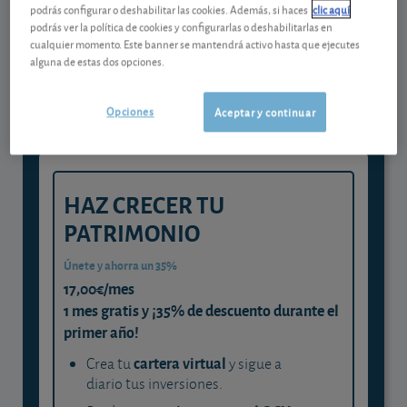
podrás configurar o deshabilitar las cookies. Además, si haces
clic aquí
Gestiona tu dinero con visión
podrás ver la política de cookies y configurarlas o deshabilitarlas en
cualquier momento. Este banner se mantendrá activo hasta que ejecutes
experta
alguna de estas dos opciones.
y consigue que cada euro trabaje
para ti
Opciones
Aceptar y continuar
HAZ CRECER TU
PATRIMONIO
Únete y ahorra un 35%
17,00€/mes
1 mes gratis y ¡35% de descuento durante el
primer año!
cartera virtual
Crea tu
y sigue a
diario tus inversiones.