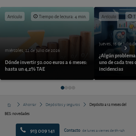
Artículo
Tiempo de lectura: 4 min.
Artículo
T
jueves, 16 de julio 
miércoles, 22 de julio de 2026
¿Algún problema 
Dónde invertir 50.000 euros a 6 meses:
uno de cada tres 
hasta un 4,2% TAE
incidencias
Ahorrar
Depósitos y seguros
Depósito a 12 meses del
BES: novedades
913 009 141
Contacto
de lunes a viernes de 9h-14h