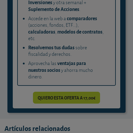
Inversiones
y otra semanal +
Suplemento de Acciones
.
comparadores
Accede en la web a
(acciones, fondos, ETF...),
calculadoras
modelos de contratos
,
,
etc.
Resolvemos tus dudas
sobre
fiscalidad y derechos.
ventajas para
Aprovecha las
nuestros socios
y ahorra mucho
dinero.
QUIERO ESTA OFERTA A 17,00€
Artículos relacionados