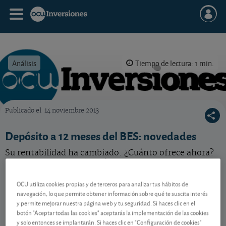
Análisis
Tiempo de lectura: 1 min.
Publicado el
14 noviembre 2013
OCU Inversiones
Depósito a 12 meses del BES: novedades
Su rentabilidad ha cambiado. ¿Cuánto ofrece ahora?
¡No se pierda los detalles!
OCU utiliza cookies propias y de terceros para analizar tus hábitos de
navegación, lo que permite obtener información sobre qué te suscita interés
Contenido reservado a SOCIOS
y permite mejorar nuestra página web y tu seguridad. Si haces clic en el
botón "Aceptar todas las cookies" aceptarás la implementación de las cookies
y solo entonces se implantarán. Si haces clic en "Configuración de cookies"