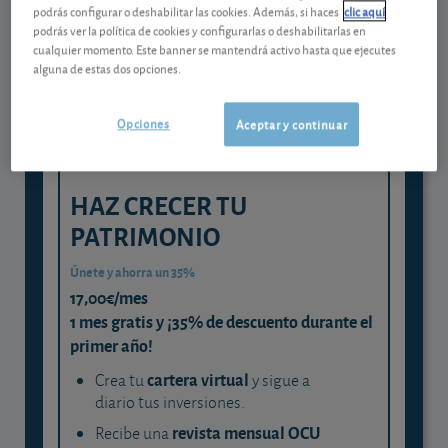
Gestiona tu dinero con visión
podrás configurar o deshabilitar las cookies. Además, si haces
clic aquí
experta
podrás ver la política de cookies y configurarlas o deshabilitarlas en
cualquier momento. Este banner se mantendrá activo hasta que ejecutes
y consigue que cada euro trabaje
alguna de estas dos opciones.
para ti
Opciones
Aceptar y continuar
HAZ CRECER TU
PATRIMONIO
Únete y ahorra un 35%
17,00€/mes
1 mes gratis y ¡35% de descuento durante el
primer año!
cartera virtual
Crea tu
y sigue a
diario tus inversiones.
revista mensual OCU
Recibe una