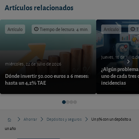
Artículos relacionados
Artículo
Tiempo de lectura: 4 min.
Artículo
T
jueves, 16 de julio 
miércoles, 22 de julio de 2026
¿Algún problema 
Dónde invertir 50.000 euros a 6 meses:
uno de cada tres 
hasta un 4,2% TAE
incidencias
Ahorrar
Depósitos y seguros
Un 3% con un depósito a
un año