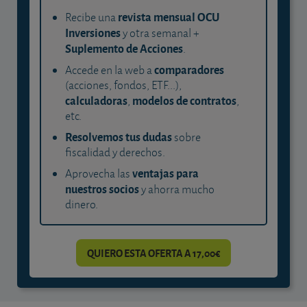
revista mensual OCU
Recibe una
Inversiones
y otra semanal +
Suplemento de Acciones
.
comparadores
Accede en la web a
(acciones, fondos, ETF...),
calculadoras
modelos de contratos
,
,
etc.
Resolvemos tus dudas
sobre
fiscalidad y derechos.
ventajas para
Aprovecha las
nuestros socios
y ahorra mucho
dinero.
QUIERO ESTA OFERTA A 17,00€