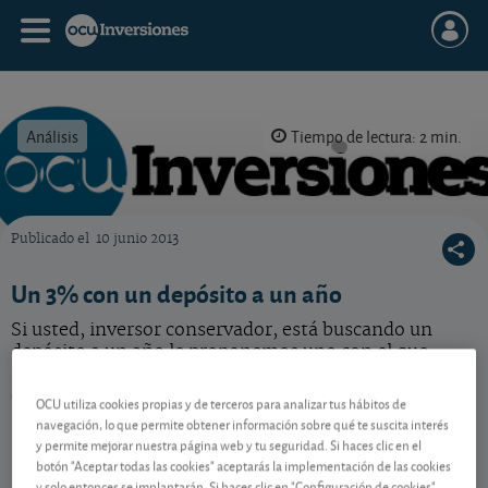
Análisis
Tiempo de lectura: 2 min.
Publicado el
10 junio 2013
OCU Inversiones
Un 3% con un depósito a un año
Si usted, inversor conservador, está buscando un
depósito a un año le proponemos uno con el que
puede obtener un 3% TAE, siempre y cuando cumpla
ciertos requisitos.
OCU utiliza cookies propias y de terceros para analizar tus hábitos de
navegación, lo que permite obtener información sobre qué te suscita interés
y permite mejorar nuestra página web y tu seguridad. Si haces clic en el
botón "Aceptar todas las cookies" aceptarás la implementación de las cookies
Contenido reservado a SOCIOS
y solo entonces se implantarán. Si haces clic en "Configuración de cookies"