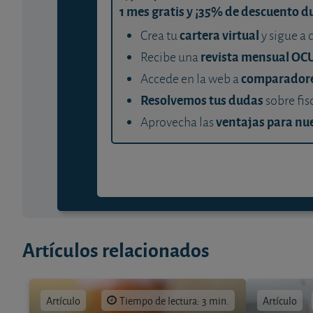
1 mes gratis y ¡35% de descuento d
cartera virtual
Crea tu
y sigue a 
revista mensual OC
Recibe una
comparador
Accede en la web a
Resolvemos tus dudas
sobre fis
ventajas para nue
Aprovecha las
Artículos relacionados
Artículo
Tiempo de lectura: 3 min.
Artículo