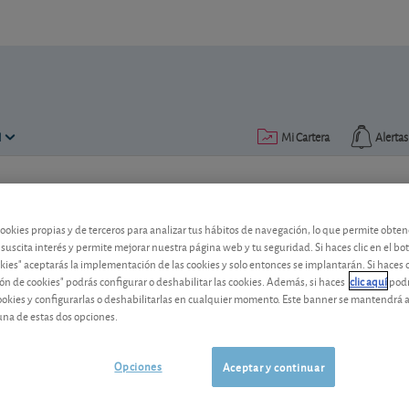
N
Mi Cartera
Alertas
Publicado el
30 enero 2025
lectura: 3 min.
cookies propias y de terceros para analizar tus hábitos de navegación, lo que permite obte
 suscita interés y permite mejorar nuestra página web y tu seguridad. Si haces clic en el bo
okies" aceptarás la implementación de las cookies y solo entonces se implantarán. Si haces c
ón de cookies" podrás configurar o deshabilitar las cookies. Además, si haces
clic aquí
podr
cookies y configurarlas o deshabilitarlas en cualquier momento. Este banner se mantendrá 
400 euros de regalo del San
una de estas dos opciones.
Es el importe máximo que ofrece Banco 
Opciones
Aceptar y continuar
¿hay algo mejor?