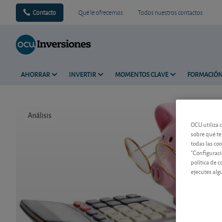
Contacto
Qué le ofrecemos
Todos nuestros contactos
AHORRAR
INVERTIR
MOMENTOS CLAVE
FORMACIÓ
Análisis
Tiempo de 
OCU utiliza 
sobre qué te
todas las co
"Configuraci
política de 
ejecutes alg