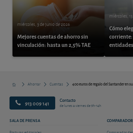
miércoles, 1
miércoles, 3 de junio de 2026
Cómo eleg
Mejores cuentas de ahorro sin
corriente
vinculación: hasta un 2,5% TAE
entidades
Ahorrar
Cuentas
400 euros de regalo del Santander en su
Contacto
913 009 141
de lunes a viernes de 9h-14h
SALA DE PRENSA
COMPARADOR
Posturas editoriales
Comparador depó