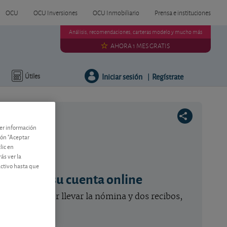
OCU
OCU Inversiones
OCU Inmobiliario
Prensa e instituciones
Análisis, recomendaciones, carteras modelo y mucho más
AHORA 1 MES GRATIS
Iniciar sesión
Regístrate
Útiles
|
ner información
tón "Aceptar
lic en
ás ver la
activo hasta que
tander en su cuenta online
Santander por llevar la nómina y dos recibos,