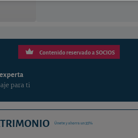
Contenido reservado a SOCIOS
 experta
aje para ti
ATRIMONIO
Únete y ahorra un 35%