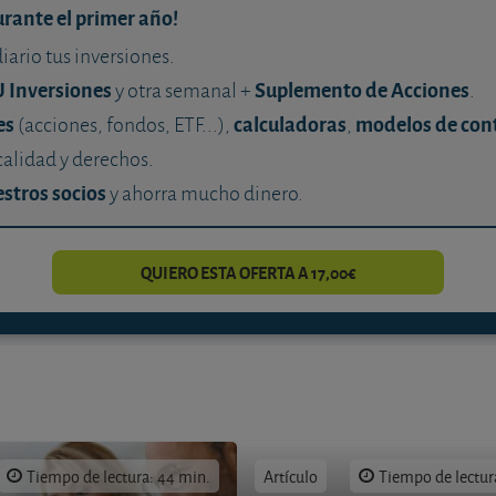
urante el primer año!
diario tus inversiones.
U Inversiones
Suplemento de Acciones
y otra semanal +
.
es
calculadoras
modelos de con
(acciones, fondos, ETF...),
,
calidad y derechos.
stros socios
y ahorra mucho dinero.
QUIERO ESTA OFERTA A 17,00€
Tiempo de lectura: 44 min.
Artículo
Tiempo de lectur