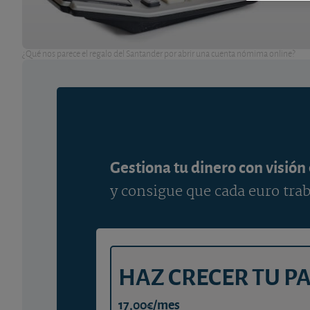
¿Qué nos parece el regalo del Santander por abrir una cuenta nómima online?
Gestiona tu dinero con visión
y consigue que cada euro trab
HAZ CRECER TU P
17,00€/mes