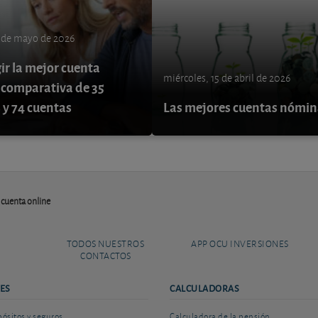
3 de mayo de 2026
ir la mejor cuenta
miércoles, 15 de abril de 2026
: comparativa de 35
 y 74 cuentas
Las mejores cuentas nómi
 cuenta online
TODOS NUESTROS
APP OCU INVERSIONES
CONTACTOS
ES
CALCULADORAS
sitos y seguros
Calculadora de la pensión