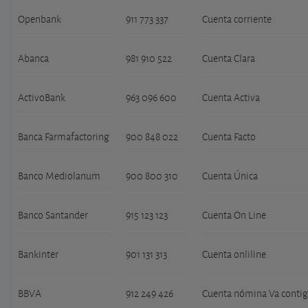
Openbank
911 773 337
Cuenta corriente
Abanca
981 910 522
Cuenta Clara
ActivoBank
963 096 600
Cuenta Activa
Banca Farmafactoring
900 848 022
Cuenta Facto
Banco Mediolanum
900 800 310
Cuenta Única
Banco Santander
915 123 123
Cuenta On Line
Bankinter
901 131 313
Cuenta onliline
BBVA
912 249 426
Cuenta nómina Va contig