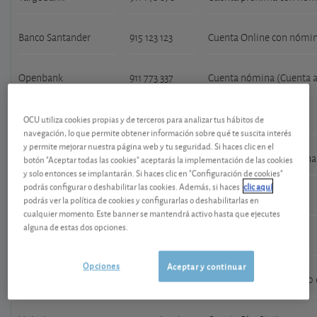
Banco Santander
915 123 123
Cuenta Online con nómi
Openbank
911 773 337
Cuenta nómina (Cuenta 
Ibercaja
976 748 800
Cuenta nómina Vamos
OCU utiliza cookies propias y de terceros para analizar tus hábitos de
navegación, lo que permite obtener información sobre qué te suscita interés
y permite mejorar nuestra página web y tu seguridad. Si haces clic en el
Abanca
981 910 522
Cuenta Clara con nómina
botón "Aceptar todas las cookies" aceptarás la implementación de las cookies
y solo entonces se implantarán. Si haces clic en "Configuración de cookies"
podrás configurar o deshabilitar las cookies. Además, si haces
clic aquí
Bankinter
901 131 313
Cuenta nómina
podrás ver la política de cookies y configurarlas o deshabilitarlas en
cualquier momento. Este banner se mantendrá activo hasta que ejecutes
alguna de estas dos opciones.
Bankinter
901 131 313
Cuenta no nómina
Opciones
Aceptar y continuar
Cajamar
901 511 000
Cuenta nómina de 1.200 