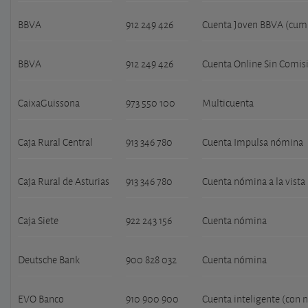
BBVA
912 249 426
Cuenta Joven BBVA (cump
BBVA
912 249 426
Cuenta Online Sin Comis
CaixaGuissona
973 550 100
Multicuenta
Caja Rural Central
913 346 780
Cuenta Impulsa nómina
Caja Rural de Asturias
913 346 780
Cuenta nómina a la vista
Caja Siete
922 243 156
Cuenta nómina
Deutsche Bank
900 828 032
Cuenta nómina
EVO Banco
910 900 900
Cuenta inteligente (con