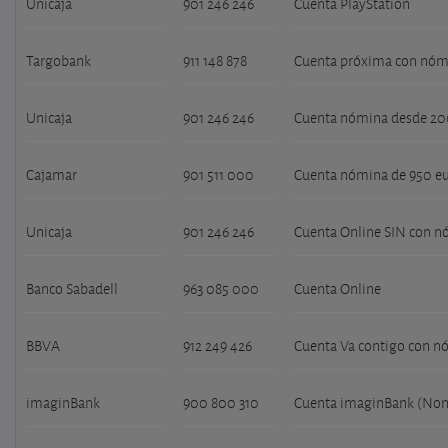
Unicaja
901 246 246
Cuenta PlayStation
Targobank
911 148 878
Cuenta próxima con nóm
Unicaja
901 246 246
Cuenta nómina desde 200
Cajamar
901 511 000
Cuenta nómina de 950 e
Unicaja
901 246 246
Cuenta Online SIN con 
Banco Sabadell
963 085 000
Cuenta Online
BBVA
912 249 426
Cuenta Va contigo con n
imaginBank
900 800 310
Cuenta imaginBank (Nom