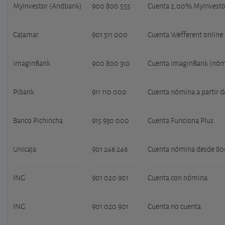
MyInvestor (Andbank)
900 800 555
Cuenta 2,00% MyInvestor
Cajamar
901 511 000
Cuenta Wefferent online
imaginBank
900 800 310
Cuenta imaginBank (nóm
Pibank
911 110 000
Cuenta nómina a partir d
Banco Pichincha
915 930 000
Cuenta Funciona Plus
Unicaja
901 246 246
Cuenta nómina desde 800
ING
901 020 901
Cuenta con nómina
ING
901 020 901
Cuenta no cuenta