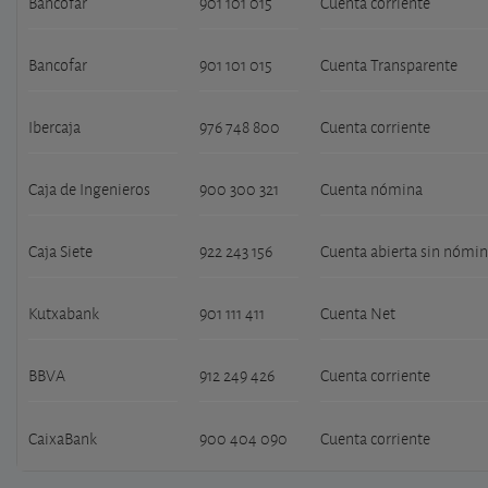
Bancofar
901 101 015
Cuenta corriente
Bancofar
901 101 015
Cuenta Transparente
Ibercaja
976 748 800
Cuenta corriente
Caja de Ingenieros
900 300 321
Cuenta nómina
Caja Siete
922 243 156
Cuenta abierta sin nómi
Kutxabank
901 111 411
Cuenta Net
BBVA
912 249 426
Cuenta corriente
CaixaBank
900 404 090
Cuenta corriente