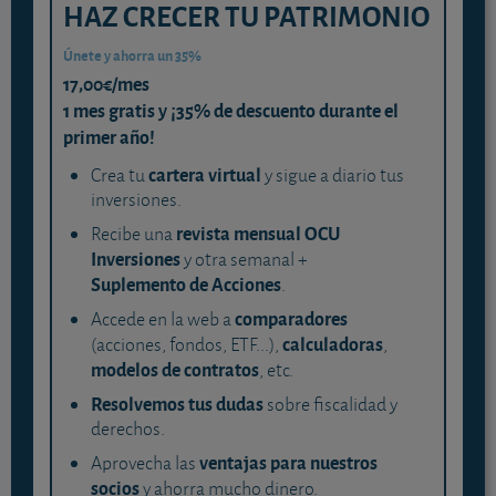
HAZ CRECER TU PATRIMONIO
Únete y ahorra un 35%
17,00€/mes
1 mes gratis y ¡35% de descuento durante el
primer año!
cartera virtual
Crea tu
y sigue a diario tus
inversiones.
revista mensual OCU
Recibe una
Inversiones
y otra semanal +
Suplemento de Acciones
.
comparadores
Accede en la web a
calculadoras
(acciones, fondos, ETF...),
,
modelos de contratos
, etc.
Resolvemos tus dudas
sobre fiscalidad y
derechos.
ventajas para nuestros
Aprovecha las
socios
y ahorra mucho dinero.