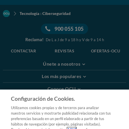
Tecnología : Ciberseguridad
900 055 105
Reclama!
De L a J de 9 a 18 h y V de 9 a 14 h
CONTACTAR
REVISTAS
OFERTAS-OCU
Únete a nosotros
Los más populares
Conoce OCU
Configuración de Cookies.
Más Información
Utilizamos cookies propias y de terceros para analizar
nuestros servicios y mostrarte publicidad relacionada con tus
© 2026 OCU
preferencias basado en un perfil elaborado a partir de tus
Condiciones generales de contratación de OCU
hábitos de navegación (por ejemplo, páginas visitadas).
Política de privacidad