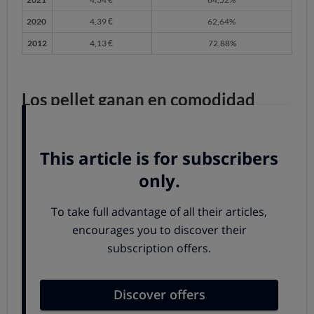
2020
4,39 €
62,64%
2012
4,13 €
72,88%
Los pellet ganan en comodidad
Por tanto, la chimenea o estufa de leña resulta algo más
económica, pero hay
otros factores que debes
considerar aparte de los aspectos económicos,
como
el
confort y
la
comodidad
en su
uso
.
Donde encontramos la
mayor diferencia
es en la
comodidad de uso
. Llegar a casa del trabajo y ser
recibido por el calor de una estufa de pellet, en la que
habrás
programado encendido automático
antes de tu
regreso, puede valer su peso en oro. La estufa, además,
va a ir calculando la
cantidad de pellet a quemar en
función de la temperatura solicitada,
en lugar de que