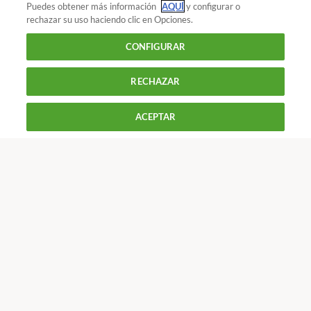
Puedes obtener más información
AQUÍ
y configurar o
calefacción
.
rechazar su uso haciendo clic en Opciones.
Hogar y energía : Pellets
¿Leña o pellets? El debate
CONFIGURAR
está servido
Los mejores pellets baratos
75
RECHAZAR
COMPRA
MUY BUENA
900 055 105
CALIDAD
MAESTRA
ANALIZADO EN EL LABORATORIO
Reclama!
De L a J de 9 a 18 h y V de 9 a 14 h
ACEPTAR
CONTACTAR
REVISTAS
OFERTAS-OCU
Únete a nosotros
Precio de referencia
09
4,
€
Los más populares
Conoce OCU
HAZTE SOCIO A 2€ 2 MESES
Más Información
¿Eres socio? Accede a tu cuenta
© 2026 OCU