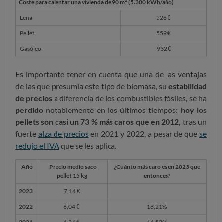
2
Coste para calentar una vivienda de 90 m
(5.300 kWh/año)
Leña
526
€
Pellet
559 €
Gasóleo
932 €
Es importante tener en cuenta que una de las ventajas
de las que presumía este tipo de biomasa, su
estabilidad
de precios
a diferencia de los combustibles fósiles, se ha
perdido
notablemente en los últimos tiempos:
hoy los
pellets
son casi un
73 % más caros que en 2012,
tras un
fuerte
alza de precios
en 2021 y 2022, a pesar de que
se
redujo el IVA
que se les aplica.
Año
Precio medio saco
¿Cuánto más caro es en 2023 que
pellet 15 kg
entonces?
2023
7,14 €
2022
6,04 €
18,21%
2021
4,34 €
64,52%