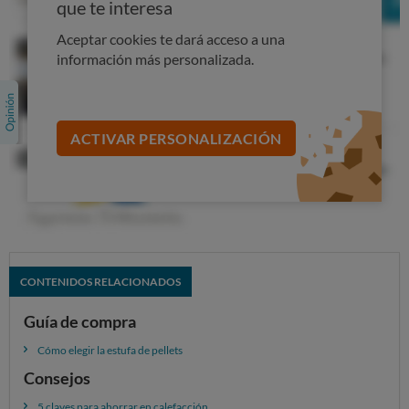
relación de consumo versus potencia hay en el mercado.
que te interesa
Superior Milly
Aceptar cookies te dará acceso a una
información más personalizada.
Coste anual: 478 €
Potencia nominal: 9 kW
Consumo a potencia
ACTIVAR PERSONALIZACIÓN
nominal: 1.9 kg/h
Potencia reducida: 3 kW
Consumo a potencia
reducida: 0.9 kg/h
CONTENIDOS RELACIONADOS
Guía de compra
Cómo elegir la estufa de pellets
Consejos
Freepoint Verve
5 claves para ahorrar en calefacción