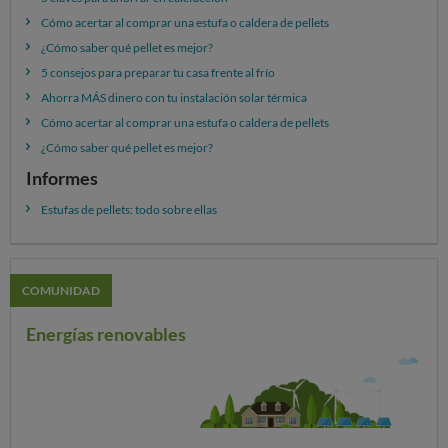
airtight
Cómo acertar al comprar una estufa o caldera de pellets
Coste anual: 360 €
¿Cómo saber qué pellet es mejor?
5 consejos para preparar tu casa frente al frío
Potencia nominal: 9
Ahorra MÁS dinero con tu instalación solar térmica
kW
Cómo acertar al comprar una estufa o caldera de pellets
Consumo a potencia
¿Cómo saber qué pellet es mejor?
nominal: 2 kg/h
Informes
Potencia reducida: 3
kW
Estufas de pellets: todo sobre ellas
Consumo a potencia
reducida: 0.6 kg/h
COMUNIDAD
Energías renovables
Equation Centhra