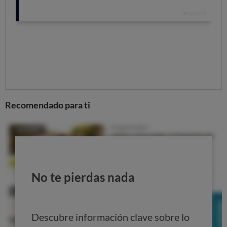
Rendimiento:
para definir el rendimiento de la
estufa se pone en una cámara climática y se realizan
ciclos de funcionamiento tanto a potencia nominal
como reducida, midiendo la eficiencia de producción
de calor, el consumo de consumo de combustible, las
emisiones de monóxido de carbono, CO, el contenido
de dióxido de carbono, CO
, la temperatura media del
2
gas de combustión, la temperatura máxima del
Recomendado para ti
material circundante (paredes laterales, pared
posterior, piso), así como la temperatura máxima de la
tolva de combustible y la energía eléctrica consumida.
Las 5 estufas de pellets que menos
consumen por hora
No te pierdas nada
Puedes entrar en nuestro comparador para echar un
vistazo de todas las estufas de pellets que hay pero las
Descubre información clave sobre lo
que te decimos a continuación son las que mejor