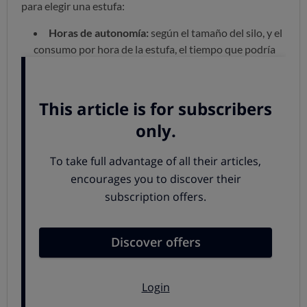
para elegir una estufa:
Horas de autonomía:
según el tamaño del silo, y el
consumo por hora de la estufa, el tiempo que podría
funcionar sin tener que introducir más pellet en el
depósito.
Consumo aproximado a potencia nominal
kg/h:
consumo de pellets cuando la estufa está
funcionando a su potencia nominal (máxima potencia
que puede proporcionar el equipo en condiciones
normales de funcionamiento), o reducida.
Confort Test (temperatura y distribución de
calor):
se registra la temperatura ambiente como
resultado de las temperaturas medias medidos a una
distancia específica de la estufa a 4 alturas diferentes
(0,25 m, 0,50 m, 1 m y 1,50 m). Además, se comprueba
si el termostato funciona correctamente, apagándose
al conseguir la temperatura de consigna.