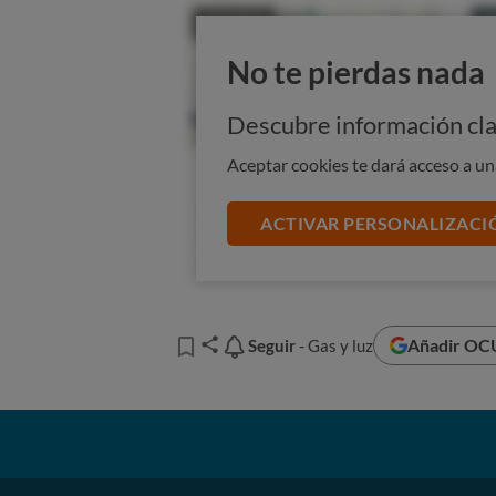
El único "consuelo" es que es una 
hogares. Aun así, no es mala idea
No te pierdas nada
suban de precio en mayo.
Descubre información cla
Aceptar cookies te dará acceso a u
ACTIVAR PERSONALIZACI
Añadir OCU
Seguir
Seguir
- Gas y luz