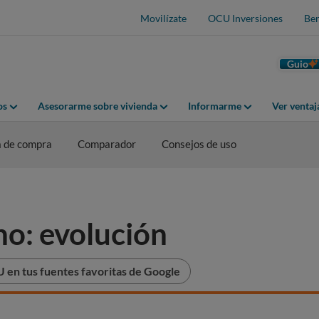
Movilízate
OCU Inversiones
Ben
Guio
os
Asesorarme sobre vivienda
Informarme
Ver venta
a de compra
Comparador
Consejos de uso
no: evolución
 en tus fuentes favoritas de Google