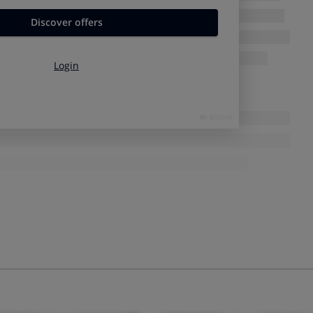
factores que inciden en el cálculo del precio de la bombona en
es el factor determinante de lo sucedido.
actor determinante.
ternacional del butano ha bajado más de un 37%
respecto al
, más de un
50%.
a sido
desfavorable
para la contención de precios, pues el
frente al dólar, haciendo todavía un poco más cara la
ción y
el FNEE (Fondo Nacional de Eficiencia Energética)
 el horizonte
as, habrá una subida del 5%. Aunque cesara el conflicto de
leo regresara a los niveles previos, los precios volverán a
 máximo permitido.