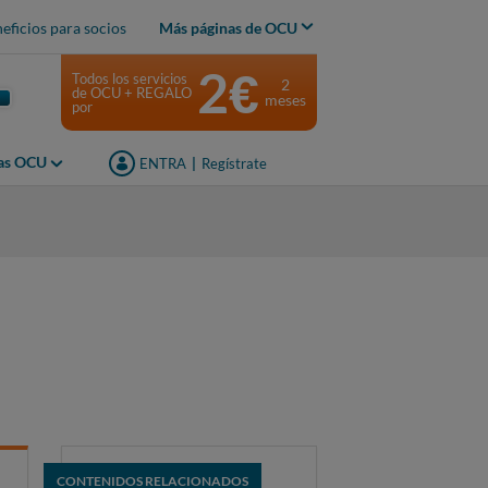
eficios para socios
Más páginas de OCU
2€
Todos los servicios
2
de OCU + REGALO
meses
por
jas OCU
ENTRA
|
Regístrate
CONTENIDOS RELACIONADOS