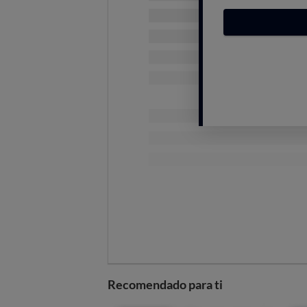
Si analizamos la evolución de los 
cada revisión, está claro que este 
El déficit de tarifa es el f
En cambio,
la cotización in
bimestre anterior.
Los fletes han subido
mucho
El
tipo de cambio
también h
euro se ha devaluado levemente 
compra del butano (1,3%).
Los costes de comercializa
permanecen inmutables.
Hay más subidas en
En septiembre de 2026 no hay dud
Irán ya mismo y el precio del petró
Recomendado para ti
subir en la próxima revisión, y el