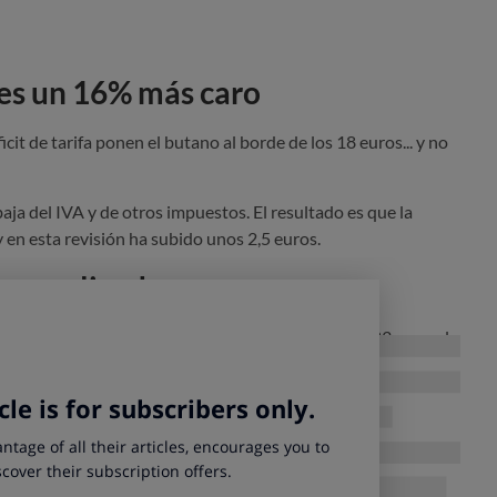
o es un 16% más caro
éficit de tarifa ponen el butano al borde de los 18 euros... y no
baja del IVA y de otros impuestos. El resultado es que la
en esta revisión ha subido unos 2,5 euros.
 complicado
ombona de butano aumenta su precio hasta los 17,83 euros, lo
éntimos y un 4,94%, arañando el máximo permitido. Además,
 de julio, el IVA del butano regresó al 21% y se eliminaron
 subida del martes hay que calcularlas desde esos 16,99 euros.
ierte un encarecimiento del 4,2% (por encima del IPC), pues
ombona fue de 17,11 €.