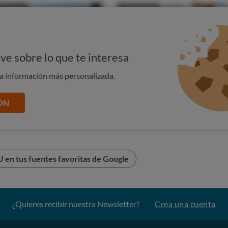
época en la que se utiliza menos este gas para calentar los
 si es posible adelantar la compra de bombonas antes de que
L
ve sobre lo que te interesa
na información más personalizada.
ÓN
 en tus fuentes favoritas de Google
¿Quieres recibir nuestra Newsletter?
Crea una cuenta