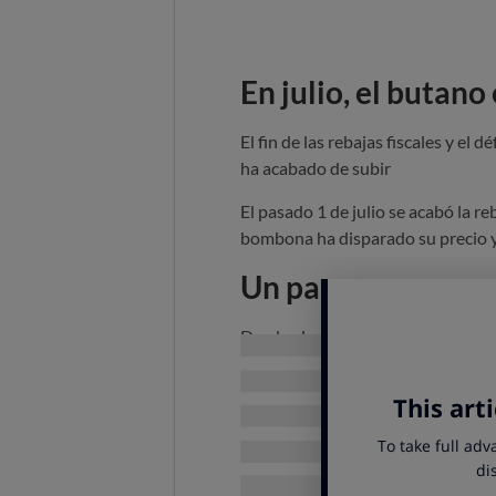
En julio, el butan
El fin de las rebajas fiscales y el d
ha acabado de subir
El pasado 1 de julio se acabó la re
bombona ha disparado su precio y 
Un panorama muy
Desde el martes 21 de junio, la b
que significa una subida de 84 c
hay que pensar que, con la entrada
otras rebajas impositivas. Así, la
Respecto al año pasado, ya se adv
en julio de 2025 el precio de la b