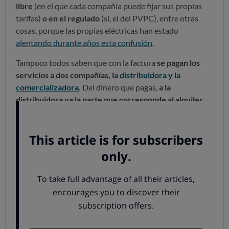
libre
(en el que cada compañía puede fijar sus propias
tarifas)
o en el regulado
(sí, el del PVPC), entre otras
cosas, porque las propias eléctricas han estado
alentando durante años esta confusión
.
Tampoco todos saben que con la factura
se pagan los
servicios a dos compañías, la
distribuidora y la
comercializadora
.
Del dinero que pagas,
a la
distribuidora va la parte que corresponde al alquiler
del contador y los peajes
y cargos
vigentes en cada
momento y
el resto va a la comercializadora
. Ese
importe cubre el coste de la energía que la
comercializadora compra a los productores más su
margen de beneficio. Lo habitual es que la tarifa que te
ofrecen integre todos estos conceptos.
Y desde luego, son mayoría los que
no tienen claro qué
significan los conceptos que se incluyen en la factura
.
Volver arriba