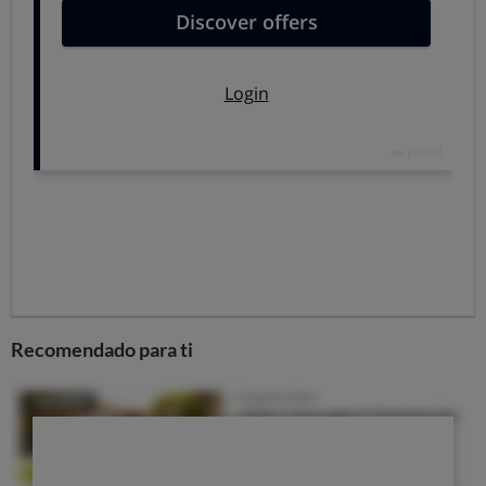
Electricidad: qué nos cobran y por
qué
El recibo de la luz incluye
dos grandes conceptos
fundamentales: un coste fijo por disponer de
electricidad
, que se paga por cada kW de potencia
contratada, y,
por otro lado, el coste de la electricidad
consumida en los diferentes tramos horarios que
tenga nuestra tarifa
.
A esto hay que añadirle otros conceptos (impuestos,
alquiler del contador, otros servicios…).
Recomendado para ti
Volver arriba
¿Tarifa libre o regulada?: dos
modelos de factura
En España, el 29% de los hogares tienen contratada la