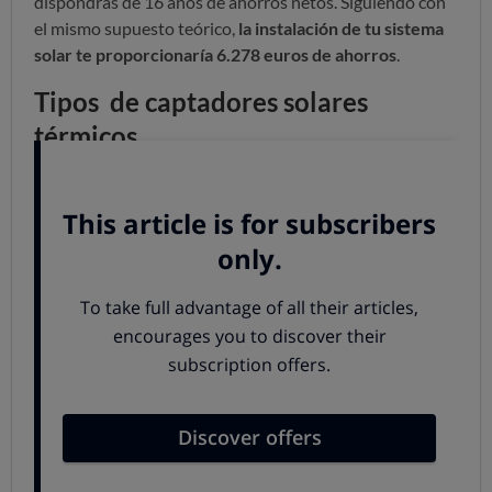
dispondrás de 16 años de ahorros netos. Siguiendo con
el mismo supuesto teórico,
la instalación de tu sistema
solar te proporcionaría 6.278 euros de ahorros
.
Tipos de captadores solares
térmicos
Se han desarrollado diferentes tipos de colectores
térmicos dependiendo bien de su funcionamiento o bien
de su área de aplicación. Los colectores solares para uso
en viviendas o comunidades de vecinos
pueden
alcanzar temperaturas entre los 50 y los 100 ºC
,
aunque lo más común es que se sitúen en torno a los
60ºC.
Captadores solares planos
Son el tipo de colector más común dado su sencillez,
precio y rendimiento. Se tratan de
una caja con cubierta
de cristal que recoge la radiación solar y transfiere ese