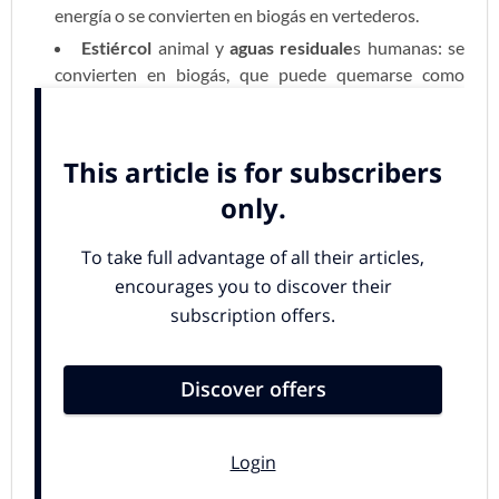
energía o se convierten en biogás en vertederos.
Estiércol
animal y
aguas residuale
s humanas: se
convierten en biogás, que puede quemarse como
combustible.
¿Para qué sirve la biomasa?
La
biomasa sólida
puede quemarse directamente
para
producir calor
.
Para la
generación de calor
se usan
los subproductos procedentes de la madera, como
astillas, serrín o pellets,
y también cada vez
residuos
naturales
:
hueso de aceituna
,
cáscaras de frutos
secos
como la almendra, piñas, etc. que se utilizan como
biomasa tanto para la
producción de calor,
como de
electricidad
:
La biomasa tmbién se puede
convertir
en un gas
llamado
biogás
o en
biocombustibles líquidos
como
el
etanol
y el
biodiesel
, que a su vez, pueden ser
quemados para obtener la energía biomasa.