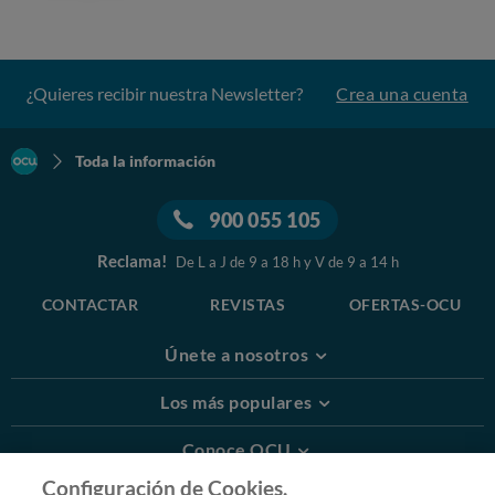
¿Quieres recibir nuestra Newsletter?
Crea una cuenta
Toda la información
900 055 105
Reclama!
De L a J de 9 a 18 h y V de 9 a 14 h
CONTACTAR
REVISTAS
OFERTAS-OCU
Únete a nosotros
Los más populares
Conoce OCU
Configuración de Cookies.