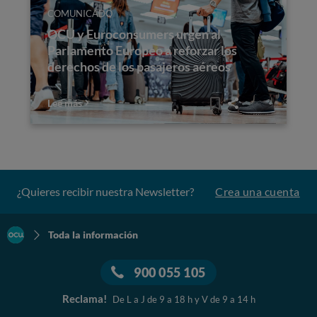
COMUNICADO
OCU y Euroconsumers urgen al
Parlamento Europeo a reforzar los
derechos de los pasajeros aéreos
Lee más
¿Quieres recibir nuestra Newsletter?
Crea una cuenta
Toda la información
900 055 105
Reclama!
De L a J de 9 a 18 h y V de 9 a 14 h