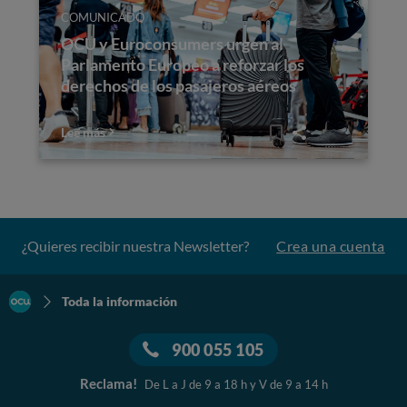
COMUNICADO
OCU y Euroconsumers urgen al
Parlamento Europeo a reforzar los
derechos de los pasajeros aéreos
Lee más
¿Quieres recibir nuestra Newsletter?
Crea una cuenta
Toda la información
900 055 105
Reclama!
De L a J de 9 a 18 h y V de 9 a 14 h