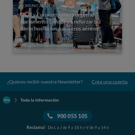
COMUNICADO
OCU y Euroconsumers urgen al
Parlamento Europeo a reforzar los
derechos de los pasajeros aéreos
Lee más
¿Quieres recibir nuestra Newsletter?
Crea una cuenta
Toda la información
900 055 105
Reclama!
De L a J de 9 a 18 h y V de 9 a 14 h