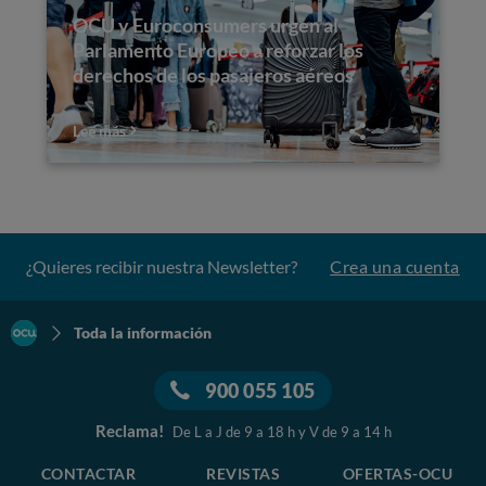
OCU y Euroconsumers urgen al
Parlamento Europeo a reforzar los
derechos de los pasajeros aéreos
Lee más
¿Quieres recibir nuestra Newsletter?
Crea una cuenta
Toda la información
900 055 105
Reclama!
De L a J de 9 a 18 h y V de 9 a 14 h
CONTACTAR
REVISTAS
OFERTAS-OCU