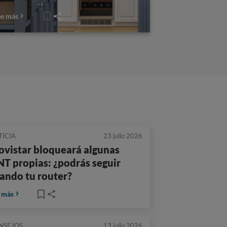
ee más
TICIA
23 julio 2026
vistar bloqueará algunas
T propias: ¿podrás seguir
ando tu router?
 más
NSEJOS
13 julio 2026