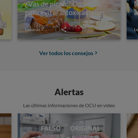
¿Vas de picnic? Consejos
M
os
para evitar intoxicaciones
a
Lee más
L
Ver todos los consejos
Alertas
Las últimas informaciones de OCU en video