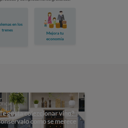
lemas en los
trenes
Mejora tu
economía
doméstica
OTICIA
Te gusta coleccionar vino?
onsérvalo como se merece