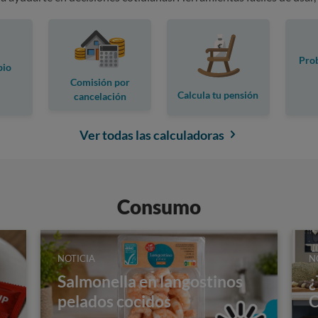
Prob
pio
Comisión por
Calcula tu pensión
cancelación
anticipada
Ver todas las calculadoras
Consumo
NOTICIA
N
Salmonella en langostinos
¿
pelados cocidos
C