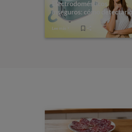
Electrodomésticos
inseguros: cómo detectarl
Lee más