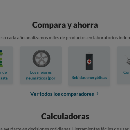
Compara y ahorra
 eso cada año analizamos miles de productos en laboratorios indep
r de
Los mejores
Com
Bebidas energéticas
pasta
neumáticos (por
marca)
Ver todos los comparadores
Calculadoras
 ayudarte en decisiones cotidianas. Herramientas fáciles de usar,