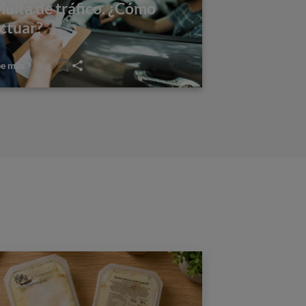
ulta de tráfico. ¿Cómo
ctuar?
ee más