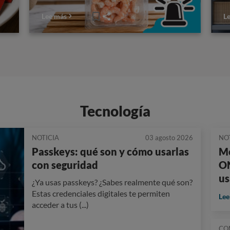
Lee más
L
Tecnología
NOTICIA
03 agosto 2026
NO
Passkeys: qué son y cómo usarlas
Mo
con seguridad
ON
us
¿Ya usas passkeys? ¿Sabes realmente qué son?
Estas credenciales digitales te permiten
Lee
acceder a tus (...)
CO