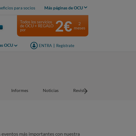
eficios para socios
Más páginas de OCU
2€
Todos los servicios
2
de OCU + REGALO
meses
por
jas OCU
ENTRA
|
Regístrate
Informes
Noticias
Revistas
os eventos más importantes con nuestra