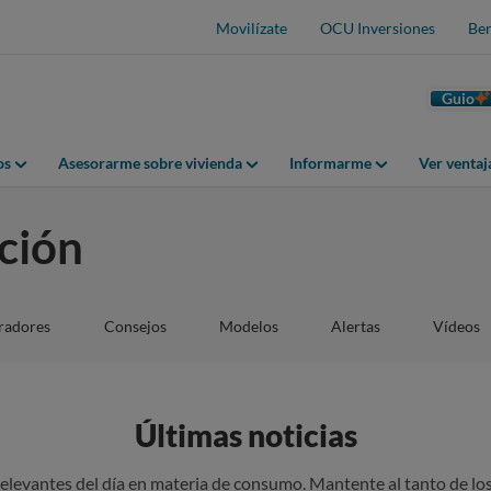
Movilízate
OCU Inversiones
Ben
Guio
os
Asesorarme sobre vivienda
Informarme
Ver venta
ción
adores
Consejos
Modelos
Alertas
Vídeos
Últimas noticias
 relevantes del día en materia de consumo. Mantente al tanto de l