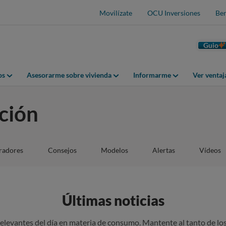
Movilízate
OCU Inversiones
Ben
Guio
os
Asesorarme sobre vivienda
Informarme
Ver venta
ción
adores
Consejos
Modelos
Alertas
Vídeos
Últimas noticias
 relevantes del día en materia de consumo. Mantente al tanto de l