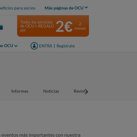
eficios para socios
Más páginas de OCU
2€
Todos los servicios
2
de OCU + REGALO
meses
por
jas OCU
ENTRA
|
Regístrate
Informes
Noticias
Revistas
os eventos más importantes con nuestra