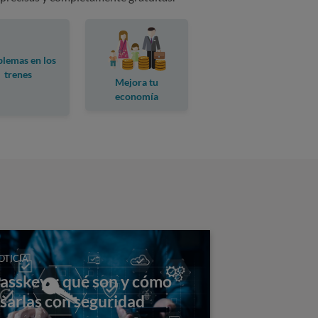
lemas en los
trenes
Mejora tu
economía
doméstica
OTICIA
asskeys: qué son y cómo
sarlas con seguridad