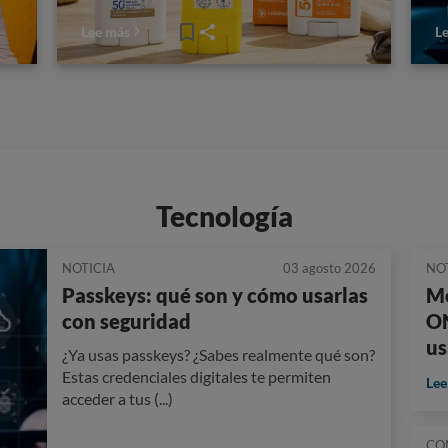
Lee más
L
Tecnología
NOTICIA
03 agosto 2026
NO
Passkeys: qué son y cómo usarlas
Mo
con seguridad
ON
us
¿Ya usas passkeys? ¿Sabes realmente qué son?
Estas credenciales digitales te permiten
Lee
acceder a tus (...)
CO