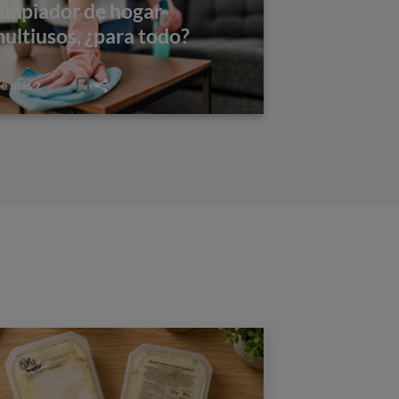
impiador de hogar
ultiusos, ¿para todo?
ee más