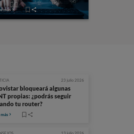
ee más
TICIA
23 julio 2026
vistar bloqueará algunas
T propias: ¿podrás seguir
ando tu router?
 más
NSEJOS
13 julio 2026