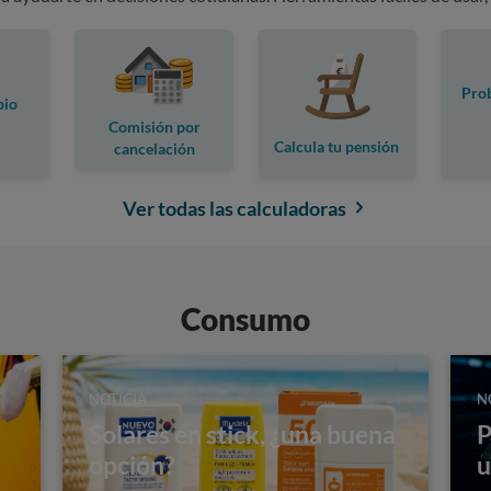
Prob
pio
Comisión por
Calcula tu pensión
cancelación
anticipada
Ver todas las calculadoras
Consumo
NOTICIA
N
Solares en stick, ¿una buena
P
opción?
u