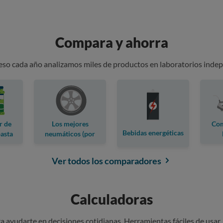
Compara y ahorra
 eso cada año analizamos miles de productos en laboratorios indep
r de
Los mejores
Com
Bebidas energéticas
pasta
neumáticos (por
marca)
Ver todos los comparadores
Calculadoras
 ayudarte en decisiones cotidianas. Herramientas fáciles de usar,