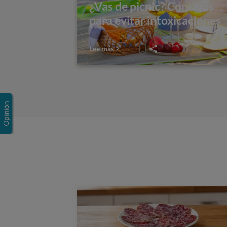
¿Vas de picnic? Consejos
para evitar intoxicaciones
Lee más