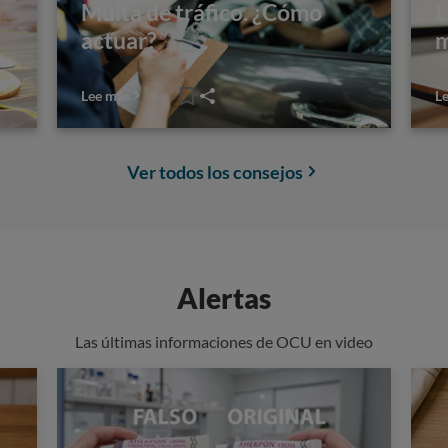
Multa de tráfico. ¿Cómo
L
actuar?
m
Lee más
L
Ver todos los consejos
Alertas
Las últimas informaciones de OCU en video