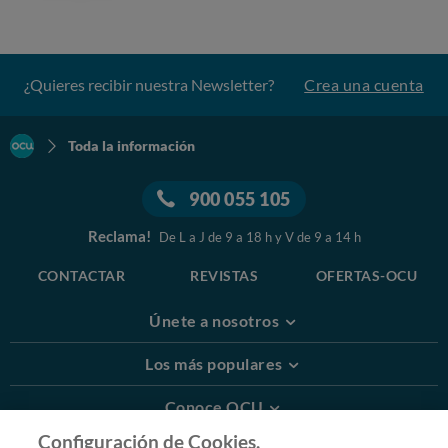
¿Quieres recibir nuestra Newsletter?
Crea una cuenta
Toda la información
900 055 105
Reclama!
De L a J de 9 a 18 h y V de 9 a 14 h
CONTACTAR
REVISTAS
OFERTAS-OCU
Únete a nosotros
Los más populares
Conoce OCU
Configuración de Cookies.