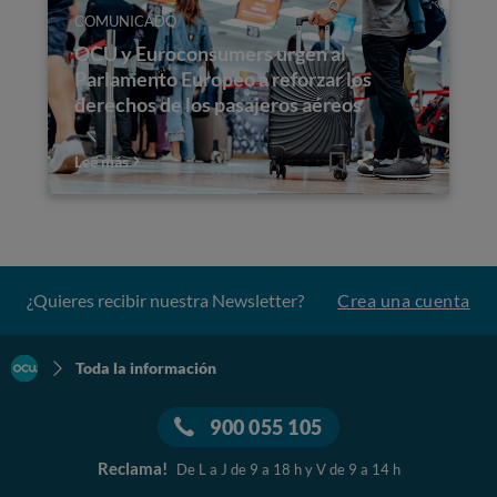
COMUNICADO
OCU y Euroconsumers urgen al
Parlamento Europeo a reforzar los
derechos de los pasajeros aéreos
Lee más
¿Quieres recibir nuestra Newsletter?
Crea una cuenta
Toda la información
900 055 105
Reclama!
De L a J de 9 a 18 h y V de 9 a 14 h