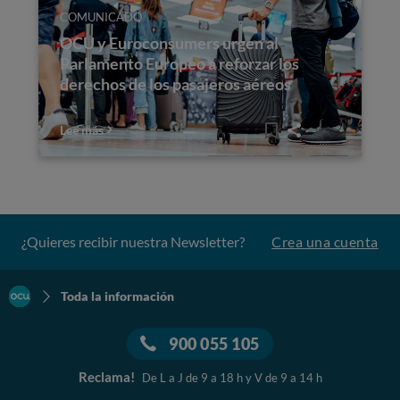
COMUNICADO
OCU y Euroconsumers urgen al
Parlamento Europeo a reforzar los
derechos de los pasajeros aéreos
Lee más
¿Quieres recibir nuestra Newsletter?
Crea una cuenta
Toda la información
900 055 105
Reclama!
De L a J de 9 a 18 h y V de 9 a 14 h