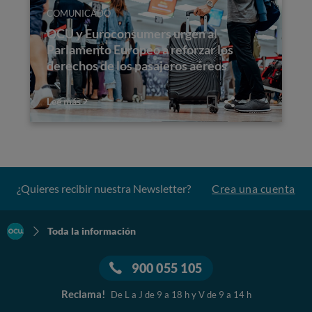
COMUNICADO
OCU y Euroconsumers urgen al
Parlamento Europeo a reforzar los
derechos de los pasajeros aéreos
Lee más
¿Quieres recibir nuestra Newsletter?
Crea una cuenta
Toda la información
900 055 105
Reclama!
De L a J de 9 a 18 h y V de 9 a 14 h