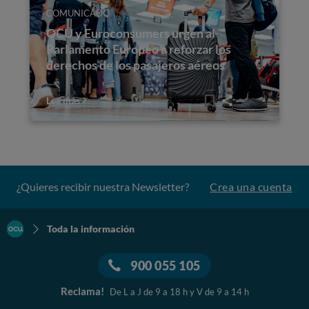
COMUNICADO
OCU y Euroconsumers urgen al
Parlamento Europeo a reforzar los
derechos de los pasajeros aéreos
Lee más
¿Quieres recibir nuestra Newsletter?
Crea una cuenta
Toda la información
900 055 105
Reclama!
De L a J de 9 a 18 h y V de 9 a 14 h