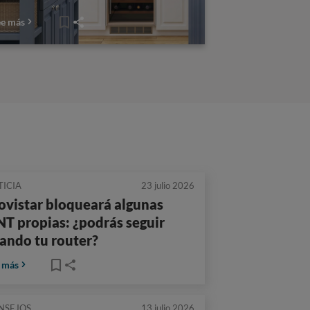
ee más
TICIA
23 julio 2026
vistar bloqueará algunas
T propias: ¿podrás seguir
ando tu router?
 más
NSEJOS
13 julio 2026