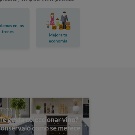
lemas en los
trenes
Mejora tu
economía
doméstica
OTICIA
Te gusta coleccionar vino?
onsérvalo como se merece