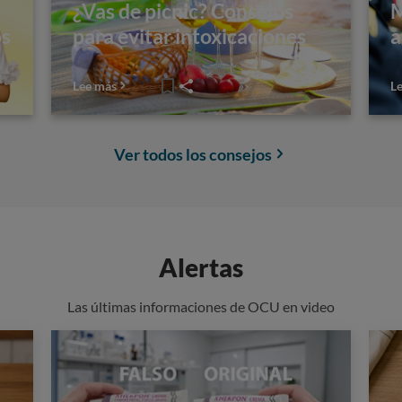
¿Vas de picnic? Consejos
M
os
para evitar intoxicaciones
a
Lee más
L
Ver todos los consejos
Alertas
Las últimas informaciones de OCU en video