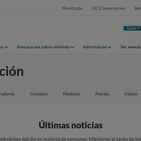
Movilízate
OCU Inversiones
Ben
Guio
os
Asesorarme sobre vivienda
Informarme
Ver venta
ción
adores
Consejos
Modelos
Alertas
Vídeos
Últimas noticias
 relevantes del día en materia de consumo. Mantente al tanto de l