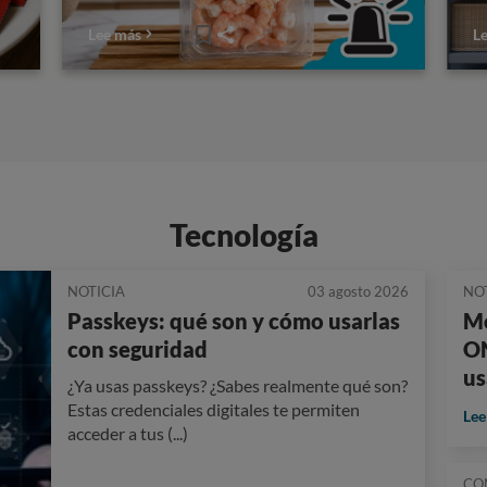
Lee más
L
Tecnología
NOTICIA
03 agosto 2026
NO
Passkeys: qué son y cómo usarlas
Mo
con seguridad
ON
us
¿Ya usas passkeys? ¿Sabes realmente qué son?
Estas credenciales digitales te permiten
Lee
acceder a tus (...)
CO