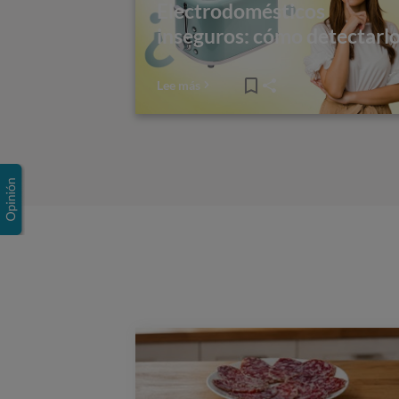
Electrodomésticos
inseguros: cómo detectarl
Lee más