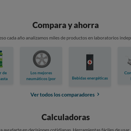
Compara y ahorra
 eso cada año analizamos miles de productos en laboratorios indep
r de
Los mejores
Com
Bebidas energéticas
pasta
neumáticos (por
marca)
Ver todos los comparadores
Calculadoras
 ayudarte en decisiones cotidianas. Herramientas fáciles de usar,