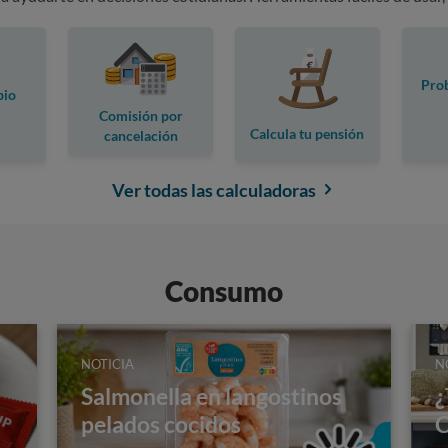
Prob
pio
Comisión por
Calcula tu pensión
cancelación
anticipada
Ver todas las calculadoras
Consumo
NOTICIA
N
Salmonella en langostinos
¿
pelados cocidos
C