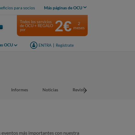
eficios para socios
Más páginas de OCU
2€
Todos los servicios
2
de OCU + REGALO
meses
por
jas OCU
ENTRA
|
Regístrate
Informes
Noticias
Revistas
os eventos más importantes con nuestra