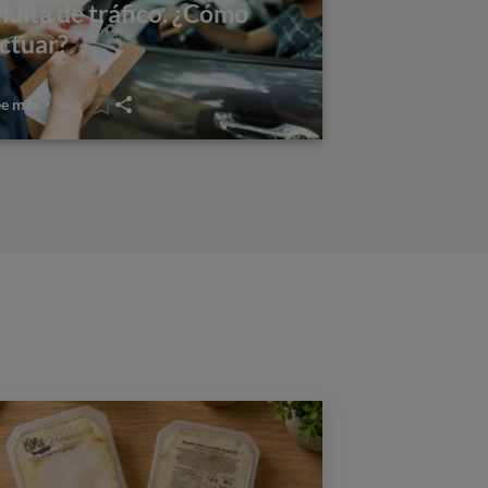
ulta de tráfico. ¿Cómo
ctuar?
ee más