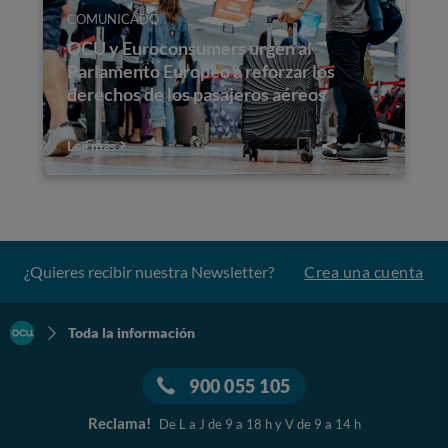
COMUNICADO
OCU y Euroconsumers urgen al
Parlamento Europeo a reforzar los
derechos de los pasajeros aéreos
Lee más
¿Quieres recibir nuestra Newsletter?
Crea una cuenta
Toda la información
900 055 105
Reclama!
De L a J de 9 a 18 h y V de 9 a 14 h