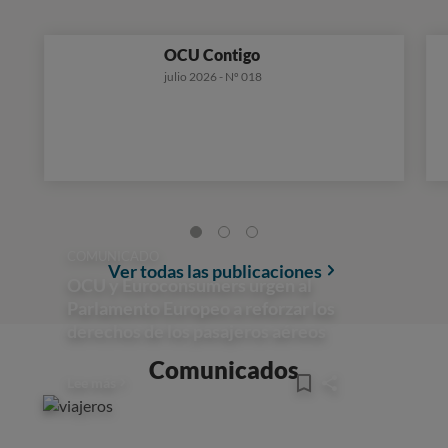
OCU Contigo
julio 2026 - Nº 018
COMUNICADO
Ver todas las publicaciones
OCU y Euroconsumers urgen al
Parlamento Europeo a reforzar los
derechos de los pasajeros aéreos
Comunicados
Lee más