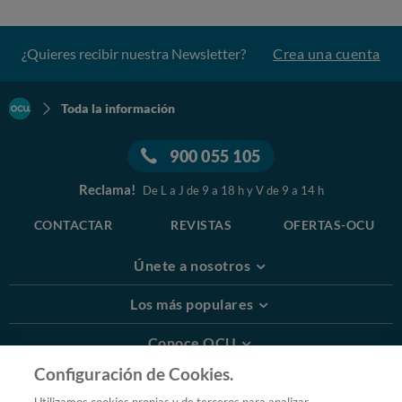
¿Quieres recibir nuestra Newsletter?
Crea una cuenta
Toda la información
900 055 105
Reclama!
De L a J de 9 a 18 h y V de 9 a 14 h
CONTACTAR
REVISTAS
OFERTAS-OCU
Únete a nosotros
Los más populares
Conoce OCU
Configuración de Cookies.
Más Información