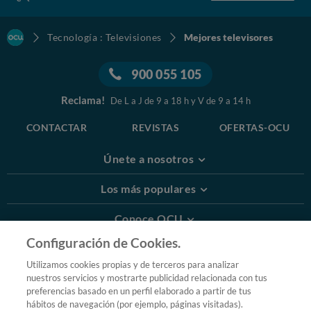
Tecnología : Televisiones
Mejores televisores
900 055 105
Reclama!
De L a J de 9 a 18 h y V de 9 a 14 h
CONTACTAR
REVISTAS
OFERTAS-OCU
Únete a nosotros
Los más populares
Conoce OCU
Configuración de Cookies.
Más Información
Utilizamos cookies propias y de terceros para analizar
nuestros servicios y mostrarte publicidad relacionada con tus
© 2026 OCU
preferencias basado en un perfil elaborado a partir de tus
Condiciones generales de contratación de OCU
hábitos de navegación (por ejemplo, páginas visitadas).