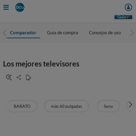
Guio
Comparador
Guía de compra
Consejos de uso
To
Los mejores televisores
BARATO
más 60 pulgadas
Sony
T