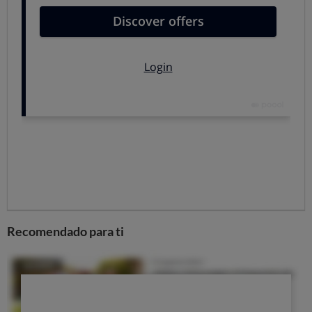
malware no tiene permisos para “trabajar” fuera de ella
ni acceso a datos externos.
Esto no significa que no haya ningún peligro. Muchas
veces los piratas intentan eludir la seguridad haciendo
copias maliciosas de apps conocidas
, o bien
ocultando
un malware en aplicaciones
que solemos descargar con
frecuencia (juegos, escáner de código QR…). Nosotros
inocentemente las descargamos y las instalamos en
nuestro móvil, dándoles los permisos necesarios y
acceso a la información que quieren conseguir.
Instalar un antivirus es una buena manera de estar
protegido pero no es infalible, por lo que
es
Recomendado para ti
recomendable saber cómo descargar apps de forma
segura.
LAS MEJORES APPS DE SEGURIDAD PARA TU MÓVIL