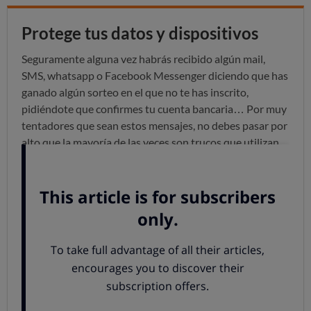
Protege tus datos y dispositivos
Seguramente alguna vez habrás recibido algún mail,
SMS, whatsapp o Facebook Messenger diciendo que has
ganado algún sorteo en el que no te has inscrito,
pidiéndote que confirmes tu cuenta bancaria… Por muy
tentadores que sean estos mensajes, no debes pasar por
alto que la mayoría de las veces son trucos que utilizan
los ciberdelincuentes para llevarte a páginas web falsas
que tienen archivos maliciosos instalados.
Así funcionan las apps maliciosas
Los virus o “gusanos” de los móviles no funcionan igual
que los de ordenador. Si en un ordenador estas formas
de malware pueden multiplicarse sin ser detectadas e
infectar otros archivos o propagarse a otros
dispositivos,
en el caso de los móviles cada app se
convierte en su propio entorno cerrado
y, por tanto, el