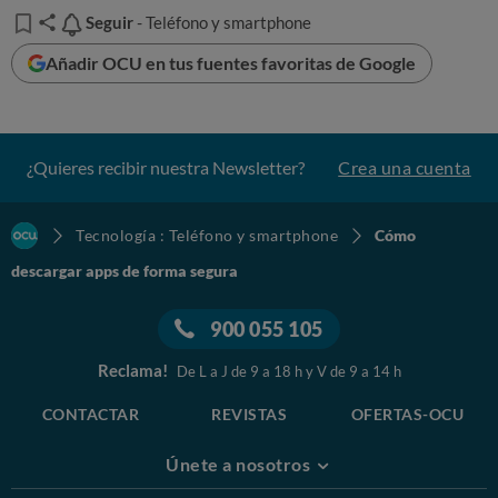
Seguir
Seguir
- Teléfono y smartphone
Añadir OCU en tus fuentes favoritas de Google
¿Quieres recibir nuestra Newsletter?
Crea una cuenta
Tecnología : Teléfono y smartphone
Cómo
descargar apps de forma segura
900 055 105
Reclama!
De L a J de 9 a 18 h y V de 9 a 14 h
CONTACTAR
REVISTAS
OFERTAS-OCU
Únete a nosotros