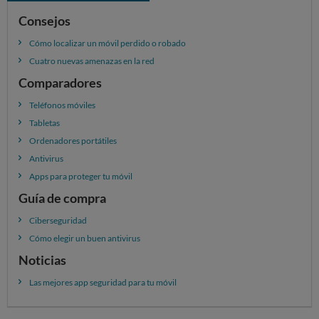
Consejos
Cómo localizar un móvil perdido o robado
Cuatro nuevas amenazas en la red
Comparadores
Teléfonos móviles
Tabletas
Ordenadores portátiles
Antivirus
Apps para proteger tu móvil
Guía de compra
Ciberseguridad
Cómo elegir un buen antivirus
Noticias
Las mejores app seguridad para tu móvil