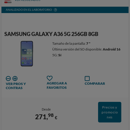
ANALIZADO EN EL LABORATORIO
SAMSUNG GALAXY A36 5G 256GB 8GB
Tamaño de la pantalla:
7 "
Ùltima versión del SO disponible:
Android 16
5G:
Sí
AGREGAR A
COMPARAR
VER PROS Y
FAVORITOS
CONTRAS
Precios y
Desde
promocio
98
271,
€
nes