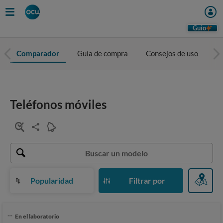
Guio
Comparador
Guía de compra
Consejos de uso
To
Teléfonos móviles
Popularidad
Filtrar por
--
En el laboratorio