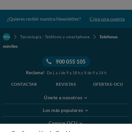
¿Quieres recibir nuestra Newsletter?
Crea una cuenta
Tecnología : Teléfono y smartphone
Teléfonos
móviles
900 055 105
Reclama!
De L a J de 9 a 18 h y V de 9 a 14 h
CONTACTAR
REVISTAS
OFERTAS-OCU
Únete a nosotros
Los más populares
Conoce OCU