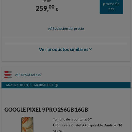
Desde
promocio
00
259,
€
nes
Evolución del precio
Ver productos similares
VER RESULTADOS
ANALIZADO EN EL LABORATORIO
GOOGLE PIXEL 9 PRO 256GB 16GB
Tamaño de la pantalla:
6 "
Ùltima versión del SO disponible:
Android 16
5G:
Sí