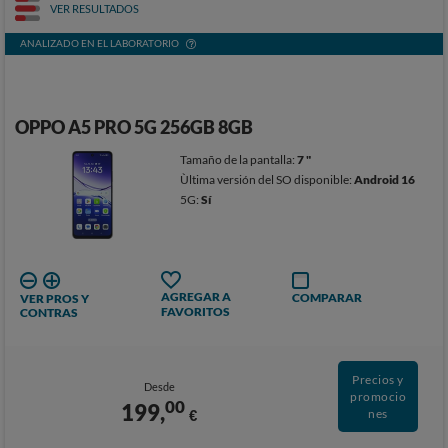
VER RESULTADOS
ANALIZADO EN EL LABORATORIO
OPPO A5 PRO 5G 256GB 8GB
Tamaño de la pantalla:
7 "
Ùltima versión del SO disponible:
Android 16
5G:
Sí
AGREGAR A
COMPARAR
VER PROS Y
FAVORITOS
CONTRAS
Precios y
Desde
promocio
00
199,
€
nes