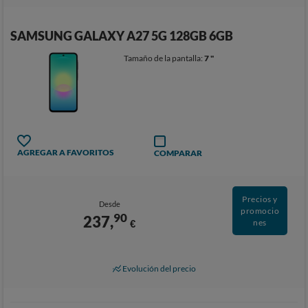
SAMSUNG GALAXY A27 5G 128GB 6GB
Tamaño de la pantalla:
7 "
AGREGAR A FAVORITOS
COMPARAR
Precios y
Desde
promocio
90
237,
€
nes
Evolución del precio