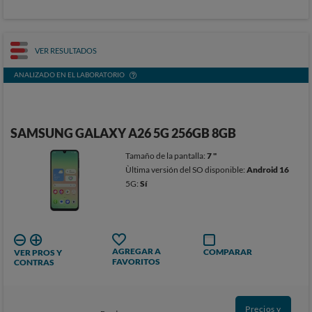
VER RESULTADOS
ANALIZADO EN EL LABORATORIO
SAMSUNG GALAXY A26 5G 256GB 8GB
Tamaño de la pantalla:
7 "
Ùltima versión del SO disponible:
Android 16
5G:
Sí
AGREGAR A
COMPARAR
VER PROS Y
FAVORITOS
CONTRAS
Precios y