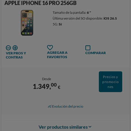
APPLE IPHONE 16 PRO 256GB
Tamaño de la pantalla:
6 "
Ùltima versión del SO disponible:
iOS 26.5
5G:
Sí
AGREGAR A
COMPARAR
VER PROS Y
FAVORITOS
CONTRAS
Precios y
Desde
promocio
00
1.349,
€
nes
Evolución del precio
Ver productos similares