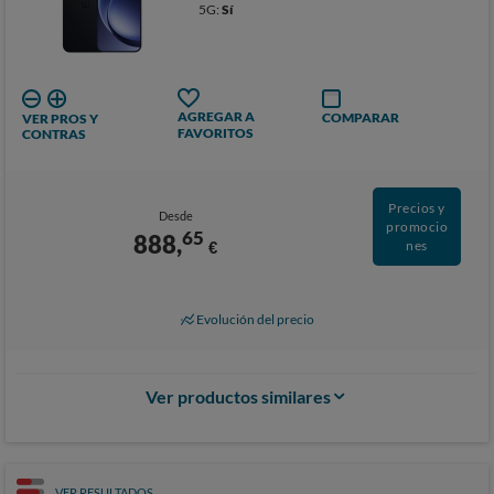
5G:
Sí
AGREGAR A
COMPARAR
VER PROS Y
FAVORITOS
CONTRAS
Precios y
Desde
promocio
65
888,
€
nes
Evolución del precio
Ver productos similares
VER RESULTADOS