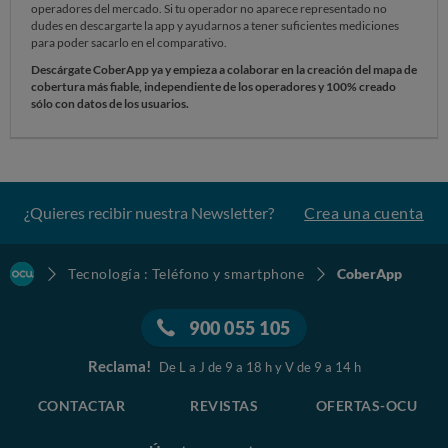
operadores del mercado. Si tu operador no aparece representado no
dudes en descargarte la app y ayudarnos a tener suficientes mediciones
para poder sacarlo en el comparativo.
Descárgate CoberApp ya y empieza a colaborar en la creación del mapa de
cobertura más fiable, independiente de los operadores y 100% creado
sólo con datos de los usuarios.
¿Quieres recibir nuestra Newsletter?
Crea una cuenta
Tecnología : Teléfono y smartphone
CoberApp
900 055 105
Reclama!
De L a J de 9 a 18 h y V de 9 a 14 h
CONTACTAR
REVISTAS
OFERTAS-OCU