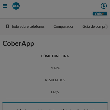
Skip
to
main
Guio
content
Todo sobre teléfonos
Comparador
Guía de compra
CoberApp
CÓMO FUNCIONA
MAPA
RESULTADOS
FAQS