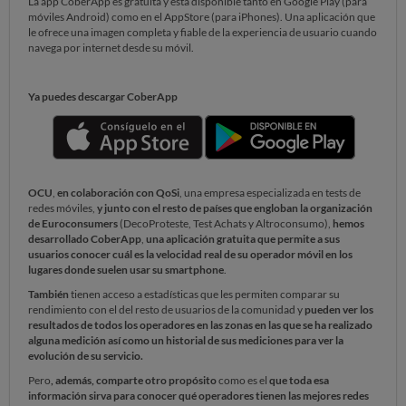
La app CoberApp es gratuita y está disponible tanto en Google Play (para
móviles Android) como en el AppStore (para iPhones). Una aplicación que
le ofrece una imagen completa y fiable de la experiencia de usuario cuando
navega por internet desde su móvil.
Ya puedes descargar CoberApp
OCU
,
en colaboración con QoSi
, una empresa especializada en tests de
redes móviles,
y
junto con el resto de países que engloban la organización
de Euroconsumers
(DecoProteste, Test Achats y Altroconsumo),
hemos
desarrollado CoberApp
,
una aplicación gratuita que permite a sus
usuarios conocer cuál es la velocidad real de su operador móvil en los
lugares donde suelen usar su smartphone
.
También
tienen acceso a estadísticas que les permiten comparar su
rendimiento con el del resto de usuarios de la comunidad y
pueden ver los
resultados de todos los operadores en las zonas en las que se ha realizado
alguna medición así como un historial de sus mediciones para ver la
evolución de su servicio.
Pero
, además, comparte otro propósito
como es el
que toda esa
información sirva para conocer qué operadores tienen las mejores redes