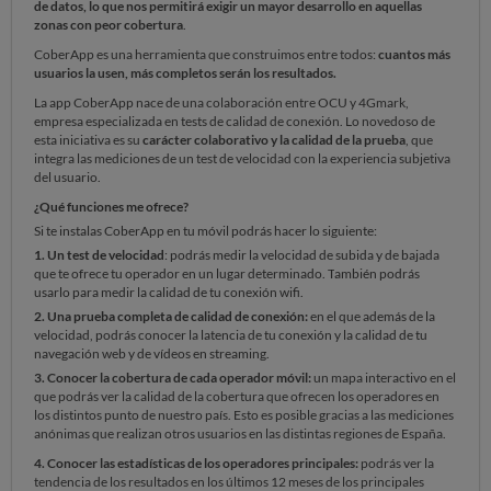
de datos, lo que nos permitirá exigir un mayor desarrollo en aquellas
zonas con peor cobertura
.
CoberApp es una herramienta que construimos entre todos:
cuantos más
usuarios la usen, más completos serán los resultados.
La app CoberApp nace de una colaboración entre OCU y 4Gmark,
empresa especializada en tests de calidad de conexión. Lo novedoso de
esta iniciativa es su
carácter colaborativo y la calidad de la prueba
, que
integra las mediciones de un test de velocidad con la experiencia subjetiva
del usuario.
¿Qué funciones me ofrece?
Si te instalas CoberApp en tu móvil podrás hacer lo siguiente:
1. Un test de velocidad
: podrás medir la velocidad de subida y de bajada
que te ofrece tu operador en un lugar determinado. T
ambién podrás
usarlo para medir la calidad de tu conexión wifi.
2. Una prueba completa de calidad de conexión:
en el que además de la
velocidad, podrás conocer la latencia de tu conexión y la calidad de tu
navegación web y de vídeos en streaming.
3. Conocer la cobertura de cada operador móvil:
un mapa interactivo en el
que podrás ver la calidad de la cobertura que ofrecen los operadores en
los distintos punto de nuestro país. Esto es posible gracias a las mediciones
anónimas que realizan otros usuarios en las distintas regiones de España.
4. Conocer las estadísticas de los operadores principales:
podrás ver la
tendencia de los resultados en los últimos 12 meses de los principales