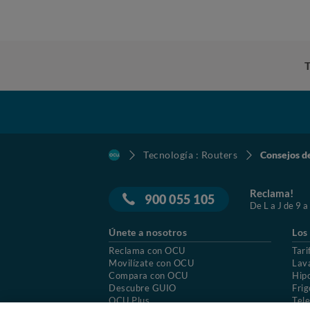
Tecnología : Routers
Consejos d
Reclama!
900 055 105
De L a J de 9 a
Únete a nosotros
Los
Reclama con OCU
Tari
Movilízate con OCU
Lav
Compara con OCU
Hip
Descubre GUIO
Frig
OCU Plus
Tele