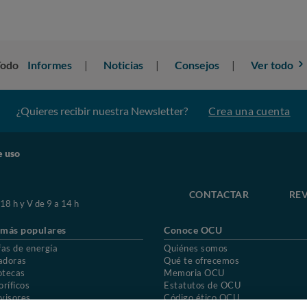
Todo
Informes
Noticias
Consejos
Ver todo
¿Quieres recibir nuestra Newsletter?
Crea una cuenta
e uso
CONTACTAR
REV
 18 h y V de 9 a 14 h
 más populares
Conoce OCU
fas de energía
Quiénes somos
adoras
Qué te ofrecemos
otecas
Memoria OCU
oríficos
Estatutos de OCU
visores
Código ético OCU