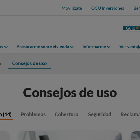
Movilízate
OCU Inversiones
Ben
Guio
os
Asesorarme sobre vivienda
Informarme
Ver venta
a
Consejos de uso
Consejos de uso
o (14)
Problemas
Cobertura
Seguridad
Reclam