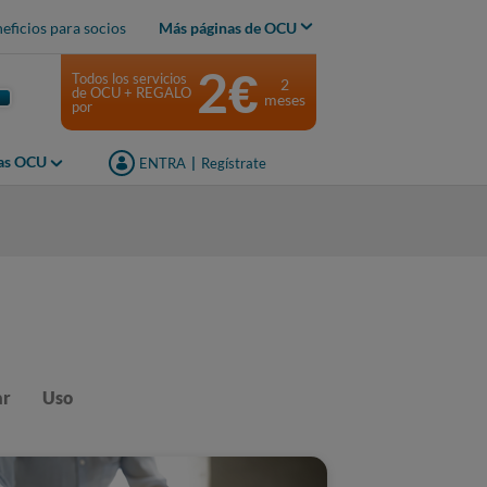
eficios para socios
Más páginas de OCU
2€
Todos los servicios
2
de OCU + REGALO
meses
por
jas OCU
ENTRA
|
Regístrate
ar
Uso