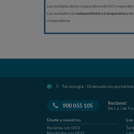
Los resultados de los comparadores de OCU responden a l
Los resultados son
independientes y transparentes y no 
comparadores.
Tecnología : Ordenadores portatiles
Reclama!
900 055 105
De L a J de 9 a
Únete a nosotros
Los
Reclama con OCU
Tari
Movilízate con OCU
Lav