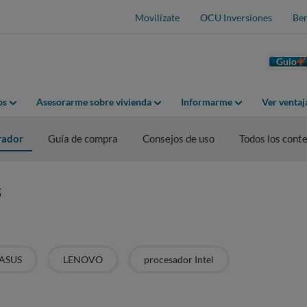
Movilízate
OCU Inversiones
Ben
Guio
os
Asesorarme sobre vivienda
Informarme
Ver venta
ador
Guía de compra
Consejos de uso
Todos los cont
s
ASUS
LENOVO
procesador Intel