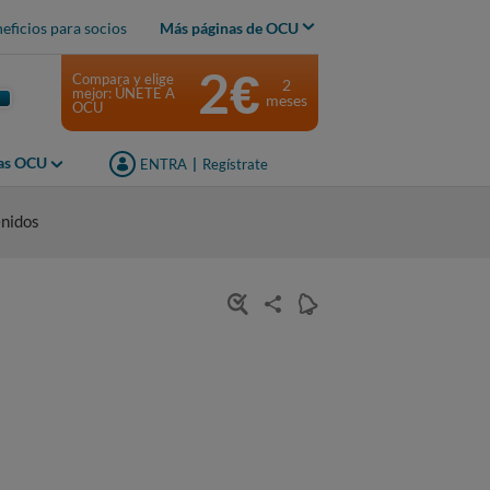
eficios para socios
Más páginas de OCU
2€
Compara y elige
2
mejor: ÚNETE A
meses
OCU
jas OCU
ENTRA
|
Regístrate
enidos