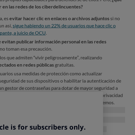
 en las redes de los ciberdelincuentes?
a, es
evitar hacer clic en enlaces o archivos adjuntos
si no
un así,
sigue habiendo un 22% de usuarios que hace clic o
upante, a juicio de OCU
.
e
evitan publicar información personal en las redes
s no toman esa precaución.
los que admiten “vivir peligrosamente”, realizando
ectados en redes públicas
gratuitas.
usuarios usa medidas de protección como actualizar
eguridad de sus dispositivos o habilitar la autenticación de
un gestor de contraseñas para dotar de mayor seguridad a
ajo de configurar de una manera más restrictiva la privacidad
didas de seguridad están menos extendidas, como vemos.