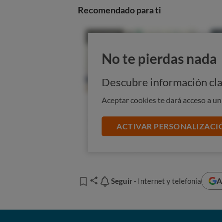
Recomendado para ti
No te pierdas nada
Descubre información cla
Aceptar cookies te dará acceso a u
ACTIVAR PERSONALIZACI
La ciberdelincuencia, una 
A
Seguir
Seguir
- Internet y telefonía
Muchos usuarios "presumen" de co
protegerse en Internet, pero
la re
bastan: