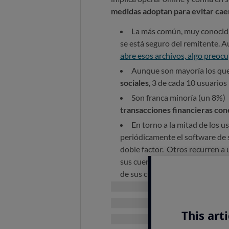
medidas adoptan para evitar caer
La más común, muy conocid
se está seguro del remitente. A
abre esos archivos, algo preoc
Aunque son mayoría los qu
sociales
, 3 de cada 10 usuario
Son franca minoría (un 8%) 
transacciones financieras con
En torno a la mitad de los 
periódicamente el software de s
doble factor.
Otros recurren a 
sus cuentas, o se toman el trab
de sus cuentas, pero estas me