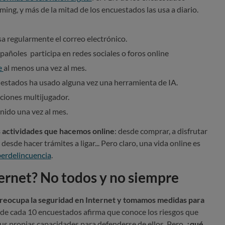
ming, y más de la mitad de los encuestados las usa a diario.
a regularmente el correo electrónico.
pañoles participa en redes sociales o foros online
e
al menos una vez al mes.
estados ha usado alguna vez una herramienta de IA.
ciones multijugador.
nido una vez al mes.
 actividades que hacemos online
: desde comprar, a disfrutar
 desde hacer trámites a ligar... Pero claro, una vida online es
berdelincuencia
.
ernet? No todos y no siempre
reocupa la seguridad en Internet y tomamos medidas para
8 de cada 10 encuestados afirma que conoce los riesgos que
sus propias capacidades para defenderse de ellos. Pero,
¿qué