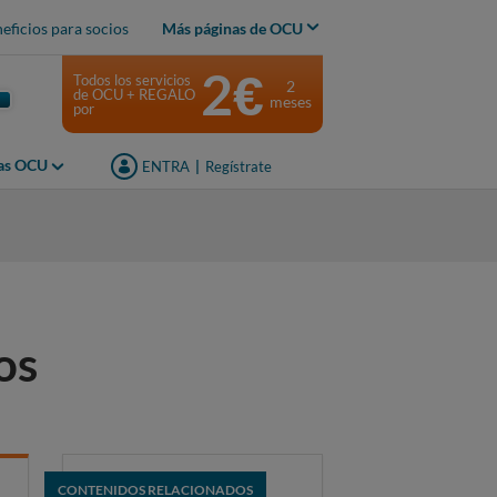
eficios para socios
Más páginas de OCU
2€
Todos los servicios
2
de OCU + REGALO
meses
por
jas OCU
ENTRA
|
Regístrate
os
CONTENIDOS RELACIONADOS