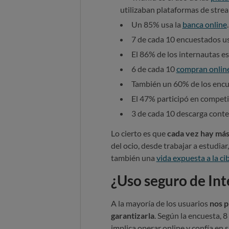
utilizaban plataformas de strea
Un 85% usa la
banca online
.
7 de cada 10 encuestados us
El 86% de los internautas es
6 de cada 10
compran onlin
También un 60% de los encu
El 47% participó en competi
3 de cada 10 descarga conte
Lo cierto es que
cada vez hay más
del ocio, desde trabajar a estudiar,
también una
vida expuesta a la ci
¿Uso seguro de Int
A la mayoría de los usuarios
nos p
garantizarla
. Según la encuesta, 
implica operar online y confía en 