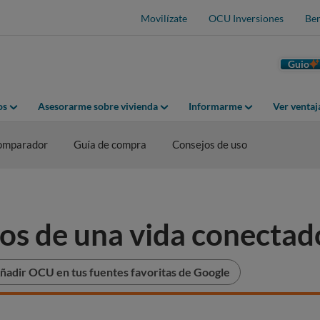
Movilízate
OCU Inversiones
Ben
Guio
os
Asesorarme sobre vivienda
Informarme
Ver venta
omparador
Guía de compra
Consejos de uso
gos de una vida conectad
ñadir OCU en tus fuentes favoritas de Google